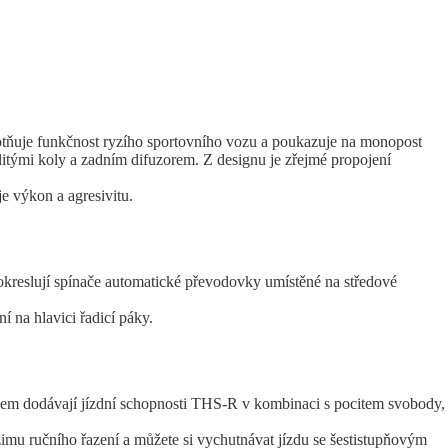
e funkčnost ryzího sportovního vozu a poukazuje na monopost
tými koly a zadním difuzorem. Z designu je zřejmé propojení
e výkon a agresivitu.
okreslují spínače automatické převodovky umístěné na středové
í na hlavici řadicí páky.
ozem dodávají jízdní schopnosti THS-R v kombinaci s pocitem svobody,
režimu ručního řazení a můžete si vychutnávat jízdu se šestistupňovým