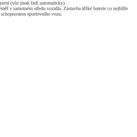
ení (vůz jinak řadí automaticky).
éměř v samotném středu vozidla. Zástavba těžké baterie co nejblíže
ím schopnostem sportovního vozu.