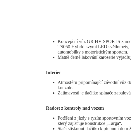
Koncepční vůz GR HV SPORTS zhmotňuj
TS050 Hybrid svými LED světlomety, li
automobilky s motoristickým sportem.
Matně černé lakování karoserie vyjadřuj
Interiér
Atmosféru připomínající závodní vůz d
konzole.
Zajímavostí je tlačítko spínače zapalován
Radost z kontroly nad vozem
Potěšení z jízdy s ryzím sportovním v
který zajišťuje konstrukce „Targa“.
Stačí stisknout tlačítko k přepnutí do 