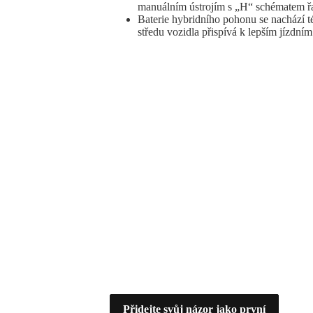
manuálním ústrojím s „H“ schématem řaz
Baterie hybridního pohonu se nachází t
středu vozidla přispívá k lepším jízdn
Přidejte svůj názor jako první