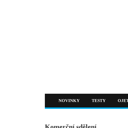
NOVINKY
TESTY
OJE
Komerční sdělení