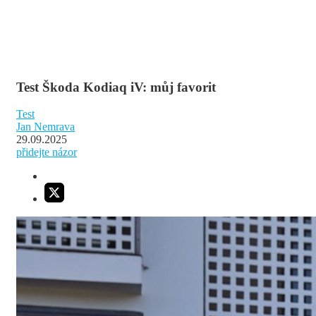
Test Škoda Kodiaq iV: můj favorit
Test
Jan Nemrava
29.09.2025
přidejte názor