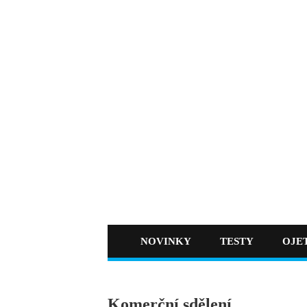
NOVINKY
TESTY
OJE
Komerční sdělení