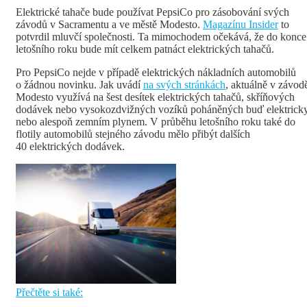
Elektrické tahače bude používat PepsiCo pro zásobování svých
závodů v Sacramentu a ve městě Modesto.
Magazínu Insider
to
potvrdil mluvčí společnosti. Ta mimochodem očekává, že do konce
letošního roku bude mít celkem patnáct elektrických tahačů.
Pro PepsiCo nejde v případě elektrických nákladních automobilů
o žádnou novinku. Jak uvádí
na svých stránkách
, aktuálně v závod
Modesto využívá na šest desítek elektrických tahačů, skříňových
dodávek nebo vysokozdvižných vozíků poháněných buď elektricky
nebo alespoň zemním plynem. V průběhu letošního roku také do
flotily automobilů stejného závodu mělo přibýt dalších
40 elektrických dodávek.
Přečtěte si také: