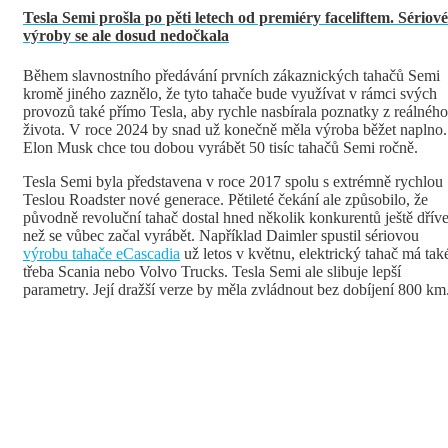
Tesla Semi prošla po pěti letech od premiéry faceliftem. Sériové
výroby se ale dosud nedočkala
Během slavnostního předávání prvních zákaznických tahačů Semi
kromě jiného zaznělo, že tyto tahače bude využívat v rámci svých
provozů také přímo Tesla, aby rychle nasbírala poznatky z reálného
života. V roce 2024 by snad už konečně měla výroba běžet naplno.
Elon Musk chce tou dobou vyrábět 50 tisíc tahačů Semi ročně.
Tesla Semi byla představena v roce 2017 spolu s extrémně rychlou
Teslou Roadster nové generace. Pětileté čekání ale způsobilo, že
původně revoluční tahač dostal hned několik konkurentů ještě dříve
než se vůbec začal vyrábět. Například Daimler spustil sériovou
výrobu tahače eCascadia
už letos v květnu, elektrický tahač má tak
třeba Scania nebo Volvo Trucks. Tesla Semi ale slibuje lepší
parametry. Její dražší verze by měla zvládnout bez dobíjení 800 km