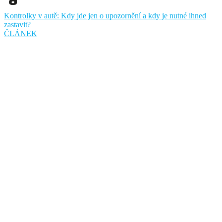
Kontrolky v autě: Kdy jde jen o upozornění a kdy je nutné ihned
zastavit?
ČLÁNEK