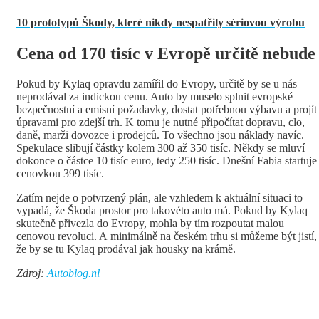
10 prototypů Škody, které nikdy nespatřily sériovou výrobu
Cena od 170 tisíc v Evropě určitě nebude
Pokud by Kylaq opravdu zamířil do Evropy, určitě by se u nás
neprodával za indickou cenu. Auto by muselo splnit evropské
bezpečnostní a emisní požadavky, dostat potřebnou výbavu a projít
úpravami pro zdejší trh. K tomu je nutné připočítat dopravu, clo,
daně, marži dovozce i prodejců. To všechno jsou náklady navíc.
Spekulace slibují částky kolem 300 až 350 tisíc. Někdy se mluví
dokonce o částce 10 tisíc euro, tedy 250 tisíc. Dnešní Fabia startuje
cenovkou 399 tisíc.
Zatím nejde o potvrzený plán, ale vzhledem k aktuální situaci to
vypadá, že Škoda prostor pro takovéto auto má. Pokud by Kylaq
skutečně přivezla do Evropy, mohla by tím rozpoutat malou
cenovou revoluci. A minimálně na českém trhu si můžeme být jistí,
že by se tu Kylaq prodával jak housky na krámě.
Zdroj:
Autoblog.nl