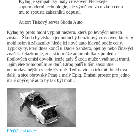
Kylaq je sympatický malý crossover. Nečekejte
supermoderní technologie, ale výměnou za nízkou cenu
mu to spousta zákazníků odpustí.
Autor: Tiskový servis Škoda Auto
Kylaq by proto mohl vyplnit mezeru, která po levných autech
zůstala. Škoda by získala jednoduchý benzinový crossover, který b
mohl oslovit zákazníky hledající nové auto hlavně podle ceny.
Typicky ty, kteří dnes končí u Dacie Sandero, ojetiny nebo čínskýc
značek. Otázkou je, zda si to může automobilka z pohledu
flotilových emisí dovolit, jenže tady Škoda může vytáhnout trumf.
Jejím elektromobilům se daří, Elroq patří k těm absolutně
nejprodávanějším v celé Evropě. Teď navíc na trh míří hned dva
další, a sice obrovský Peaq a malý Epiq. Emisní prostor pro jedno
malé obyčejné auto by tak být mohl.
Přečtěte si také: