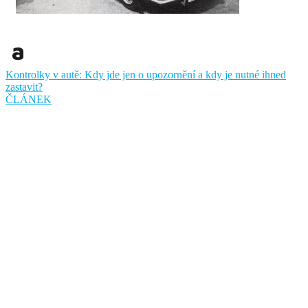
Kontrolky v autě: Kdy jde jen o upozornění a kdy je nutné ihned
zastavit?
ČLÁNEK