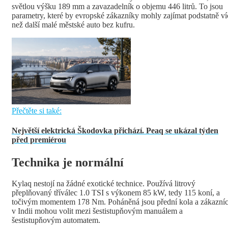
světlou výšku 189 mm a zavazadelník o objemu 446 litrů. To jsou
parametry, které by evropské zákazníky mohly zajímat podstatně ví
než další malé městské auto bez kufru.
Přečtěte si také:
Největší elektrická Škodovka přichází. Peaq se ukázal týden
před premiérou
Technika je normální
Kylaq nestojí na žádné exotické technice. Používá litrový
přeplňovaný tříválec 1.0 TSI s výkonem 85 kW, tedy 115 koní, a
točivým momentem 178 Nm. Poháněná jsou přední kola a zákazníc
v Indii mohou volit mezi šestistupňovým manuálem a
šestistupňovým automatem.