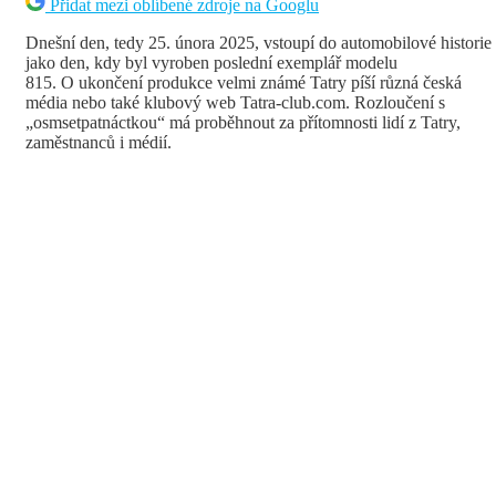
Přidat mezi oblíbené zdroje na Googlu
Dnešní den, tedy 25. února 2025, vstoupí do automobilové historie
jako den, kdy byl vyroben poslední exemplář modelu
815. O ukončení produkce velmi známé Tatry píší různá česká
média nebo také klubový web Tatra-club.com. Rozloučení s
„osmsetpatnáctkou“ má proběhnout za přítomnosti lidí z Tatry,
zaměstnanců i médií.