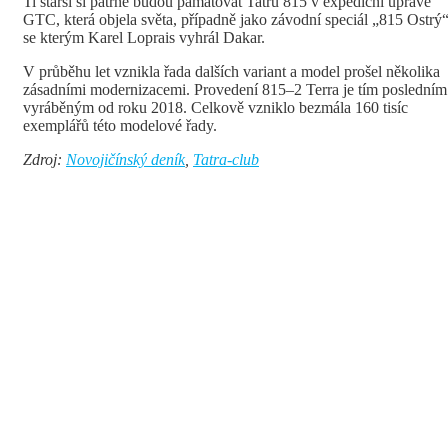
Ti starší si patrně budou pamatovat Tatru 815 v expediční úpravě
GTC, která objela světa, případně jako závodní speciál „815 Ostrý“
se kterým Karel Loprais vyhrál Dakar.
V průběhu let vznikla řada dalších variant a model prošel několika
zásadními modernizacemi. Provedení 815–2 Terra je tím posledním
vyráběným od roku 2018. Celkově vzniklo bezmála 160 tisíc
exemplářů této modelové řady.
Zdroj:
Novojičínský deník
,
Tatra-club