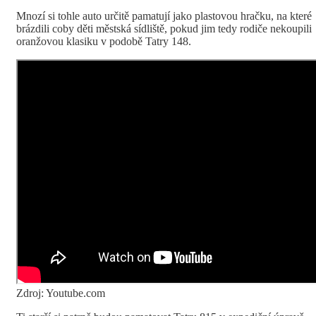
Mnozí si tohle auto určitě pamatují jako plastovou hračku, na které
brázdili coby děti městská sídliště, pokud jim tedy rodiče nekoupili
oranžovou klasiku v podobě Tatry 148.
Zdroj: Youtube.com