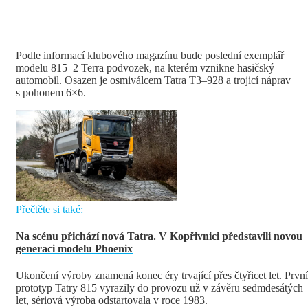
Podle informací klubového magazínu bude poslední exemplář
modelu 815–2 Terra podvozek, na kterém vznikne hasičský
automobil. Osazen je osmiválcem Tatra T3–928 a trojicí náprav
s pohonem 6×6.
Přečtěte si také:
Na scénu přichází nová Tatra. V Kopřivnici představili novou
generaci modelu Phoenix
Ukončení výroby znamená konec éry trvající přes čtyřicet let. První
prototyp Tatry 815 vyrazily do provozu už v závěru sedmdesátých
let, sériová výroba odstartovala v roce 1983.