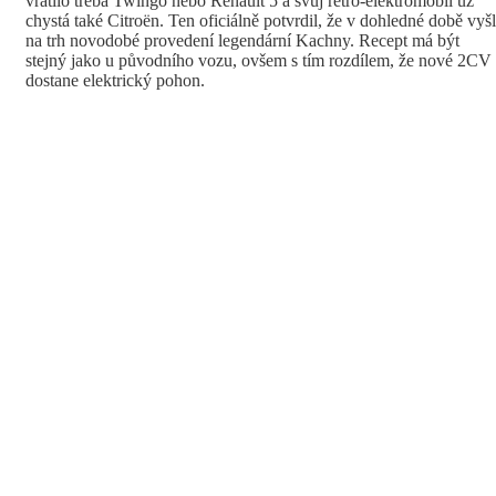
vrátilo třeba Twingo nebo Renault 5 a svůj retro-elektromobil už
chystá také Citroën. Ten oficiálně potvrdil, že v dohledné době vyš
na trh novodobé provedení legendární Kachny. Recept má být
stejný jako u původního vozu, ovšem s tím rozdílem, že nové 2CV
dostane elektrický pohon.