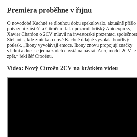
Premiéra proběhne v říjnu
O novodobé Kachně se dlouhou dobu spekulovalo, aktuálně přišlo
potvrzení z úst šéfa Citroënu. Jak upozornil britský Autoexpress,
Xavier Chardon o 2CV mluvil na investorské prezentaci společnost
Stellantis, kde zmínka o nové Kachně údajně vyvolala bouřlivý
potlesk. „Ikony vyvolávají emoce. Ikony znovu propojují značky
s lidmi a dnes se jedna z nich chystá na návrat. Ano, model 2CV je
zpět,“ řekl šéf Citroënu.
Video: Nový Citroën 2CV na krátkém videu