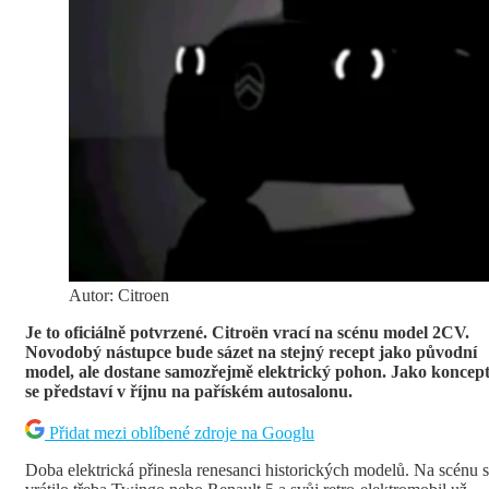
Autor: Citroen
Je to oficiálně potvrzené. Citroën vrací na scénu model 2CV.
Novodobý nástupce bude sázet na stejný recept jako původní
model, ale dostane samozřejmě elektrický pohon. Jako koncep
se představí v říjnu na paříském autosalonu.
Přidat mezi oblíbené zdroje na Googlu
Doba elektrická přinesla renesanci historických modelů. Na scénu 