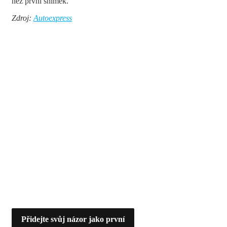
než první snímek.
Zdroj:
Autoexpress
Přidejte svůj názor jako první