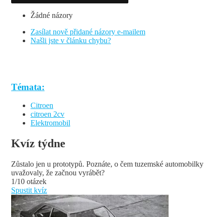
Žádné názory
Zasílat nově přidané názory e-mailem
Našli jste v článku chybu?
Témata:
Citroen
citroen 2cv
Elektromobil
Kvíz týdne
Zůstalo jen u prototypů. Poznáte, o čem tuzemské automobilky
uvažovaly, že začnou vyrábět?
1/10 otázek
Spustit kvíz