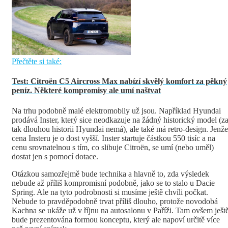
Přečtěte si také:
Test: Citroën C5 Aircross Max nabízí skvělý komfort za pěkný
peníz. Některé kompromisy ale umí naštvat
Na trhu podobně malé elektromobily už jsou. Například Hyundai
prodává Inster, který sice neodkazuje na žádný historický model (z
tak dlouhou historii Hyundai nemá), ale také má retro-design. Jenže
cena Insteru je o dost vyšší. Inster startuje částkou 550 tisíc a na
cenu srovnatelnou s tím, co slibuje Citroën, se umí (nebo uměl)
dostat jen s pomocí dotace.
Otázkou samozřejmě bude technika a hlavně to, zda výsledek
nebude až příliš kompromisní podobně, jako se to stalo u Dacie
Spring. Ale na tyto podrobnosti si musíme ještě chvíli počkat.
Nebude to pravděpodobně trvat příliš dlouho, protože novodobá
Kachna se ukáže už v říjnu na autosalonu v Paříži. Tam ovšem ješt
bude prezentována formou konceptu, který ale napoví určitě více