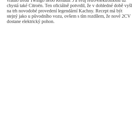
vrátilo třeba Twingo nebo Renault 5 a svůj retro-elektromobil už
chystá také Citroën. Ten oficiálně potvrdil, že v dohledné době vyš
na trh novodobé provedení legendární Kachny. Recept má být
stejný jako u původního vozu, ovšem s tím rozdílem, že nové 2CV
dostane elektrický pohon.