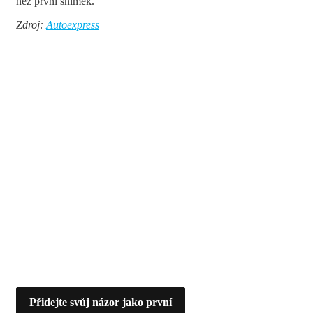
než první snímek.
Zdroj:
Autoexpress
Přidejte svůj názor jako první