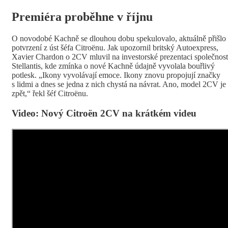
Premiéra proběhne v říjnu
O novodobé Kachně se dlouhou dobu spekulovalo, aktuálně přišlo
potvrzení z úst šéfa Citroënu. Jak upozornil britský Autoexpress,
Xavier Chardon o 2CV mluvil na investorské prezentaci společnost
Stellantis, kde zmínka o nové Kachně údajně vyvolala bouřlivý
potlesk. „Ikony vyvolávají emoce. Ikony znovu propojují značky
s lidmi a dnes se jedna z nich chystá na návrat. Ano, model 2CV je
zpět,“ řekl šéf Citroënu.
Video: Nový Citroën 2CV na krátkém videu