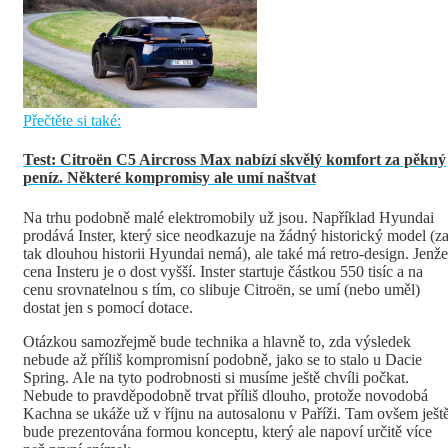
Přečtěte si také:
Test: Citroën C5 Aircross Max nabízí skvělý komfort za pěkný
peníz. Některé kompromisy ale umí naštvat
Na trhu podobně malé elektromobily už jsou. Například Hyundai
prodává Inster, který sice neodkazuje na žádný historický model (z
tak dlouhou historii Hyundai nemá), ale také má retro-design. Jenže
cena Insteru je o dost vyšší. Inster startuje částkou 550 tisíc a na
cenu srovnatelnou s tím, co slibuje Citroën, se umí (nebo uměl)
dostat jen s pomocí dotace.
Otázkou samozřejmě bude technika a hlavně to, zda výsledek
nebude až příliš kompromisní podobně, jako se to stalo u Dacie
Spring. Ale na tyto podrobnosti si musíme ještě chvíli počkat.
Nebude to pravděpodobně trvat příliš dlouho, protože novodobá
Kachna se ukáže už v říjnu na autosalonu v Paříži. Tam ovšem ješt
bude prezentována formou konceptu, který ale napoví určitě více