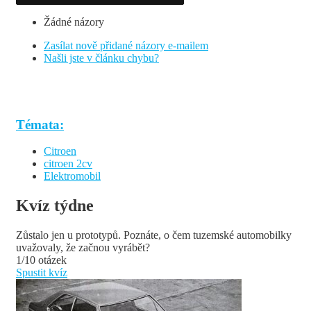
Žádné názory
Zasílat nově přidané názory e-mailem
Našli jste v článku chybu?
Témata:
Citroen
citroen 2cv
Elektromobil
Kvíz týdne
Zůstalo jen u prototypů. Poznáte, o čem tuzemské automobilky
uvažovaly, že začnou vyrábět?
1/10 otázek
Spustit kvíz