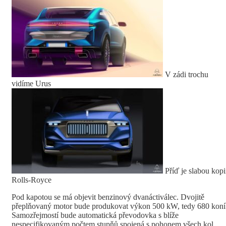
V zádi trochu
vidíme Urus
Příď je slabou kopi
Rolls-Royce
Pod kapotou se má objevit benzinový dvanáctiválec. Dvojitě
přeplňovaný motor bude produkovat výkon 500 kW, tedy 680 koní
Samozřejmostí bude automatická převodovka s blíže
nespecifikovaným počtem stupňů spojená s pohonem všech kol.