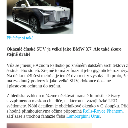
Přečtěte si také:
Okázalé čínské SUV je velké jako BMW X7. Ale také skoro
stejně drahé
Vůz se jmenuje Aznom Palladio po známém italském architektovi 
šestnáctého století. Zřejmě to má zdůraznit jeho gigantické rozměry
Na délku měří šest metrů a je téměř dva metry vysoký. To proto, že
má zvednutý podvozek jako velké SUV, dokonce dostane
i plastovou ochranu do terénu.
Z hlediska vzhledu můžeme očekávat hranaté futuristické tvary
s vzpřímenou maskou chladiče, na kterou navazují úzké LED
světlomety. Nóbl detailem je obdélníkové okénko v C sloupku. Pří
s hodně přimhouřenýma očima připomíná
Rolls-Royce Phantom
,
záď zase s trochou fantazie třeba
Lamborghini Urus
.