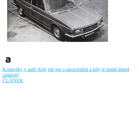
Kontrolky v autě: Kdy jde jen o upozornění a kdy je nutné ihned
zastavit?
ČLÁNEK