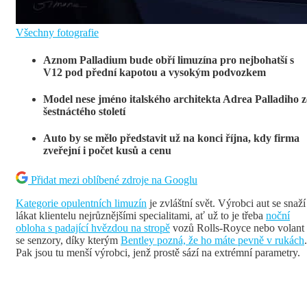
Všechny fotografie
Aznom Palladium bude obří limuzína pro nejbohatší s
V12 pod přední kapotou a vysokým podvozkem
Model nese jméno italského architekta Adrea Palladiho z
šestnáctého století
Auto by se mělo představit už na konci října, kdy firma
zveřejní i počet kusů a cenu
Přidat mezi oblíbené zdroje na Googlu
Kategorie opulentních limuzín
je zvláštní svět. Výrobci aut se snaží
lákat klientelu nejrůznějšími specialitami, ať už to je třeba
noční
obloha s padající hvězdou na stropě
vozů Rolls-Royce nebo volant
se senzory, díky kterým
Bentley pozná, že ho máte pevně v rukách
.
Pak jsou tu menší výrobci, jenž prostě sází na extrémní parametry.