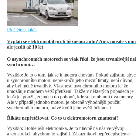
Přečtěte si také:
Vyplatí se elektromobil proti běžnému autu? Ano, musíte s ním
ale jezdit až 10 let
O asynchronních motorech se však říká, že jsou trvanlivější ne
synchronní…
Vyziblo: Je to o tom, jak se k motoru chovám. Pokud zajistím, aby
u synchronního motoru nepřekročil jeho mezní limity, není důvod,
aby byl méně trvanlivý. Vlastností asynchronního motoru je, že
umožňuje mnohem větší přetížení. Takže v některých případech je
lepší jej použít, zejména do pohonů, kde se kombinují dva motory.
Ale v případě jednoho motoru je obecně výhodnější použití
synchronního motoru, právě kvůli jeho vyšší účinnosti.
Říkáte nepřetěžovat. Co to u elektromotoru znamená?
Vyziblo: I tohle řeší elektronika. Je to hlavně na nás ve vývoji
a konstrukci, abychom to zajistili. Zákazníkovi nepředepisujeme