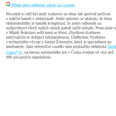
Přidat mezi oblíbené zdroje na Googlu
Původně to měl být malý rozhovor na téma Jak správně pečovat
o trakční baterii v elektroautě. Jenže nakonec se ukázalo, že téma
elektromobility je natolik komplexní, že jeden odborník na
zodpovězení všech našich otázek patrně stačit nebude. Proto jsme s
v Mladé Boleslavi sešli hned se třemi: Zbyňkem Krebsem
zabývajícím se dobíjecí infrastrukturou, Oldřichem Vyziblem
z technického vývoje a Janem Železným, který je specialistou na
autobaterie. Jako referenční vozidlo nám posloužila elektrická
Škod
e
Citigo
iV
, na kterou automobilka jen v Česku eviduje už více než
900 závazných objednávek.