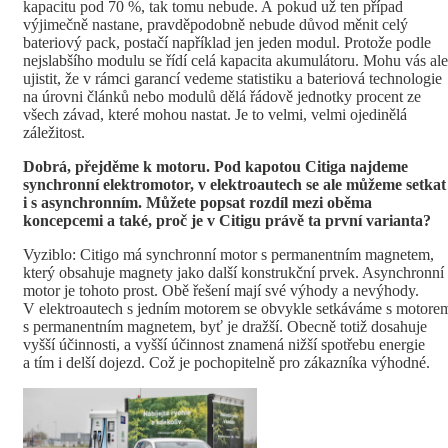
kapacitu pod 70 %, tak tomu nebude. A pokud už ten případ
výjimečně nastane, pravděpodobně nebude důvod měnit celý
bateriový pack, postačí například jen jeden modul. Protože podle
nejslabšího modulu se řídí celá kapacita akumulátoru. Mohu vás ale
ujistit, že v rámci garancí vedeme statistiku a bateriová technologie
na úrovni článků nebo modulů dělá řádově jednotky procent ze
všech závad, které mohou nastat. Je to velmi, velmi ojedinělá
záležitost.
Dobrá, přejděme k motoru. Pod kapotou Citiga najdeme
synchronní elektromotor, v elektroautech se ale můžeme setkat
i s asynchronním. Můžete popsat rozdíl mezi oběma
koncepcemi a také, proč je v Citigu právě ta první varianta?
Vyziblo: Citigo má synchronní motor s permanentním magnetem,
který obsahuje magnety jako další konstrukční prvek. Asynchronní
motor je tohoto prost. Obě řešení mají své výhody a nevýhody.
V elektroautech s jedním motorem se obvykle setkáváme s motore
s permanentním magnetem, byť je dražší. Obecně totiž dosahuje
vyšší účinnosti, a vyšší účinnost znamená nižší spotřebu energie
a tím i delší dojezd. Což je pochopitelně pro zákazníka výhodné.