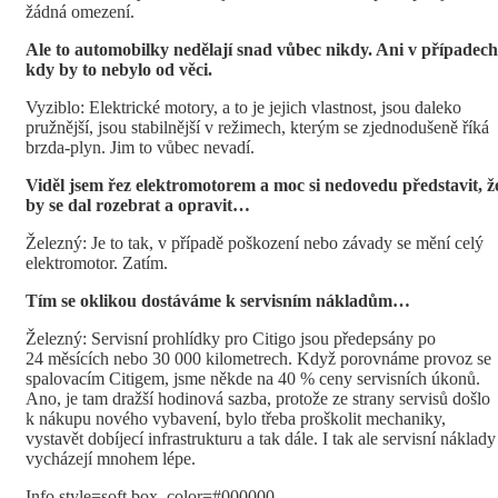
žádná omezení.
Ale to automobilky nedělají snad vůbec nikdy. Ani v případech
kdy by to nebylo od věci.
Vyziblo: Elektrické motory, a to je jejich vlastnost, jsou daleko
pružnější, jsou stabilnější v režimech, kterým se zjednodušeně říká
brzda-plyn. Jim to vůbec nevadí.
Viděl jsem řez elektromotorem a moc si nedovedu představit, ž
by se dal rozebrat a opravit…
Železný: Je to tak, v případě poškození nebo závady se mění celý
elektromotor. Zatím.
Tím se oklikou dostáváme k servisním nákladům…
Železný: Servisní prohlídky pro Citigo jsou předepsány po
24 měsících nebo 30 000 kilometrech. Když porovnáme provoz se
spalovacím Citigem, jsme někde na 40 % ceny servisních úkonů.
Ano, je tam dražší hodinová sazba, protože ze strany servisů došlo
k nákupu nového vybavení, bylo třeba proškolit mechaniky,
vystavět dobíjecí infrastrukturu a tak dále. I tak ale servisní náklady
vycházejí mnohem lépe.
Info style=soft box_color=#000000