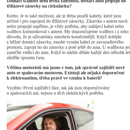
Domácí wallbox není levná záležitost, nestačí auto připojit do
třífázové zásuvky na cirkulárku?
Krebs: Je to také možnost, ale je třeba použít kabely, které jsou
určené i pro zapojení do třífázové zásuvky. Zásuvku s autem navíc
nelze propojit napřímo, je vždy potřeba, aby nabíjecí kabel nebo
wallbox komunikoval s autem. My doporučujeme wallbox i z toho
důvodu, že je uživatelsky mnohem komfortnější. Když dobíjíte
z běžné domácí zásuvky, musíte vyndat kabel ze zavazadlového
prostoru, zapojit ho do zásuvky a poté ještě do auta. U wallboxu je
zastrčíte vidlici do auta. Když to takhle děláte každý den několik let
ušetříte spoustu času.
Většina motoristů má jasno v tom, jak správně zajíždět nové
auto se spalovacím motorem. Existují ale nějaká doporučení
k elektroautům, třeba právě ve vztahu k baterii?
Vyziblo: První zajížděcí fáze, tak jak jsou doporučovány
u spalovacích aut, nejsou u těch elektrických potřeba.