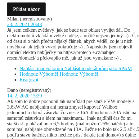
Přidat názor
Milan
(neregistrovaný)
23. 2. 2021 20:43
Já jsem celkem zvědavý, jak se bude tato oblast vyvíjet dál. Do
elektromobilů vkládám velké naděje, a určitě nejsem jediný :-) . Ča
od času si o nich přečtu nějaký článek, abych věděl, co je u nich
nového a jak jejich vývoj pokračuje :-) . Naposledy jsem objevil
domácí elektro nabíječky na https://protech-e.cz/nabijeci-
reseni/domaci/ a překvapilo mě, jak už jsou vymakané :-) .
Nahlásit moderátorům
Nahlásit moderátorům jako SPAM
Hodnotit: Výborně!
Hodnotit: Výborně!
Reagovat
Dano
(neregistrovaný)
14. 2. 2020 15:29
Ak som to dobre pochopil tak napríklad pre staršie VW modely s
3,6kW AC nabíjaním ani nemá zmysel kupovať Walbox,
jednoducho dobrá zásuvka čo znesie 16A dlhodobo a 20A istič na 
samotnú zásuvku a idem na maximum... Inak najdlhší čas čo mi
starší e-Up ukázal bolo 6,5 hodiny (mal možno 25% batérie) a to
som mal nabíjanie obmedzené na 13A. Bežne to bolo tak 2,5 až 4,
podľa stavu batérie, nikto nechce prísť dakde (ani domov) s úplne