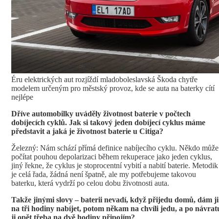
Éru elektrických aut rozjíždí mladoboleslavská Škoda chytře
modelem určeným pro městský provoz, kde se auta na baterky cítí
nejlépe
Dříve automobilky uváděly životnost baterie v počtech
dobíjecích cyklů. Jak si takový jeden dobíjecí cyklus máme
představit a jaká je životnost baterie u Citiga?
Železný: Nám schází přímá definice nabíjecího cyklu. Někdo může
počítat pouhou depolarizaci během rekuperace jako jeden cyklus,
jiný řekne, že cyklus je stoprocentní vybití a nabití baterie. Metodik
je celá řada, žádná není špatně, ale my potřebujeme takovou
baterku, která vydrží po celou dobu životnosti auta.
Takže jinými slovy – baterii nevadí, když přijedu domů, dám ji
na tři hodiny nabíjet, potom někam na chvíli jedu, a po návrat
ji opět třeba na dvě hodiny připojím?