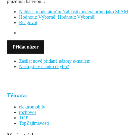
prázdnou batériou...
Nahlásit moderátorům
Nahlásit moderátorům jako SPAM
Hodnotit: Výborně!
Hodnotit: Výborně!
Reagovat
Přidat názor
Zasílat nově přidané názory e-mailem
Našli jste v článku chybu?
Témata:
elektromobily
rozhovor
TOP
TopZajímavosti