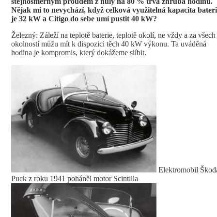
stejnosměrným proudem z nuly na 80 % trvá zhruba hodinu.
Nějak mi to nevychází, když celková využitelná kapacita bater
je 32 kW a Citigo do sebe umí pustit 40 kW?
Železný: Záleží na teplotě baterie, teplotě okolí, ne vždy a za všech
okolností můžu mít k dispozici těch 40 kW výkonu. Ta uváděná
hodina je kompromis, který dokážeme slíbit.
Elektromobil Škod
Puck z roku 1941 poháněl motor Scintilla