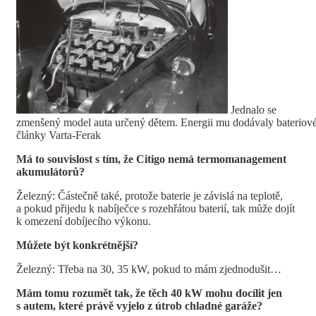
Jednalo se
zmenšený model auta určený dětem. Energii mu dodávaly bateriov
články Varta-Ferak
Má to souvislost s tím, že Citigo nemá termomanagement
akumulátorů?
Železný: Částečně také, protože baterie je závislá na teplotě,
a pokud přijedu k nabíječce s rozehřátou baterií, tak může dojít
k omezení dobíjecího výkonu.
Můžete být konkrétnější?
Železný: Třeba na 30, 35 kW, pokud to mám zjednodušit…
Mám tomu rozumět tak, že těch 40 kW mohu docílit jen
s autem, které právě vyjelo z útrob chladné garáže?