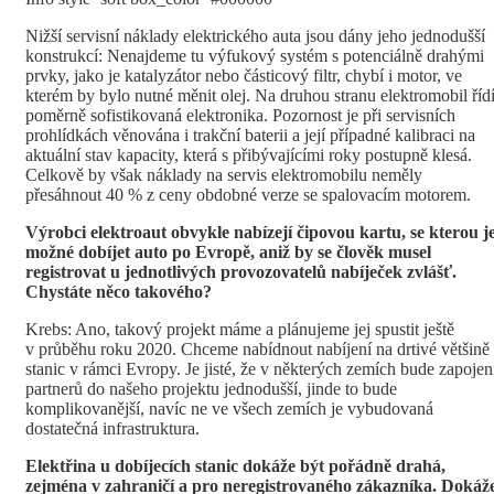
Nižší servisní náklady elektrického auta jsou dány jeho jednodušší
konstrukcí: Nenajdeme tu výfukový systém s potenciálně drahými
prvky, jako je katalyzátor nebo částicový filtr, chybí i motor, ve
kterém by bylo nutné měnit olej. Na druhou stranu elektromobil říd
poměrně sofistikovaná elektronika. Pozornost je při servisních
prohlídkách věnována i trakční baterii a její případné kalibraci na
aktuální stav kapacity, která s přibývajícími roky postupně klesá.
Celkově by však náklady na servis elektromobilu neměly
přesáhnout 40 % z ceny obdobné verze se spalovacím motorem.
Výrobci elektroaut obvykle nabízejí čipovou kartu, se kterou j
možné dobíjet auto po Evropě, aniž by se člověk musel
registrovat u jednotlivých provozovatelů nabíječek zvlášť.
Chystáte něco takového?
Krebs: Ano, takový projekt máme a plánujeme jej spustit ještě
v průběhu roku 2020. Chceme nabídnout nabíjení na drtivé většině
stanic v rámci Evropy. Je jisté, že v některých zemích bude zapojen
partnerů do našeho projektu jednodušší, jinde to bude
komplikovanější, navíc ne ve všech zemích je vybudovaná
dostatečná infrastruktura.
Elektřina u dobíjecích stanic dokáže být pořádně drahá,
zejména v zahraničí a pro neregistrovaného zákazníka. Dokáž