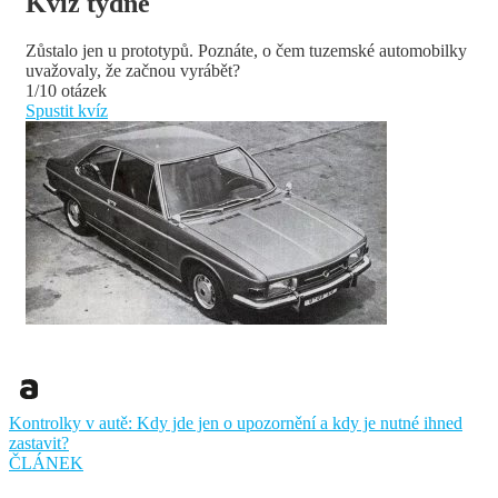
Kvíz týdne
Zůstalo jen u prototypů. Poznáte, o čem tuzemské automobilky
uvažovaly, že začnou vyrábět?
1/10 otázek
Spustit kvíz
Kontrolky v autě: Kdy jde jen o upozornění a kdy je nutné ihned
zastavit?
ČLÁNEK