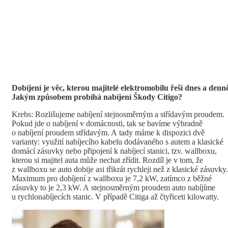
Dobíjení je věc, kterou majitelé elektromobilu řeší dnes a denn
Jakým způsobem probíhá nabíjení Škody Citigo?
Krebs: Rozlišujeme nabíjení stejnosměrným a střídavým proudem.
Pokud jde o nabíjení v domácnosti, tak se bavíme výhradně
o nabíjení proudem střídavým. A tady máme k dispozici dvě
varianty: využití nabíjecího kabelu dodávaného s autem a klasické
domácí zásuvky nebo připojení k nabíjecí stanici, tzv. wallboxu,
kterou si majitel auta může nechat zřídit. Rozdíl je v tom, že
z wallboxu se auto dobije asi třikrát rychleji než z klasické zásuvky.
Maximum pro dobíjení z wallboxu je 7,2 kW, zatímco z běžné
zásuvky to je 2,3 kW. A stejnosměrným proudem auto nabíjíme
u rychlonabíjecích stanic. V případě Citiga až čtyřiceti kilowatty.