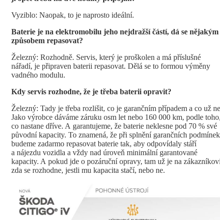
Vyziblo: Naopak, to je naprosto ideální.
Baterie je na elektromobilu jeho nejdražší částí, dá se nějakým
způsobem repasovat?
Železný: Rozhodně. Servis, který je proškolen a má příslušné
nářadí, je připraven baterii repasovat. Dělá se to formou výměny
vadného modulu.
Kdy servis rozhodne, že je třeba baterii opravit?
Železný: Tady je třeba rozlišit, co je garančním případem a co už ne
Jako výrobce dáváme záruku osm let nebo 160 000 km, podle toho
co nastane dříve. A garantujeme, že baterie neklesne pod 70 % své
původní kapacity. To znamená, že při splnění garančních podmínek
budeme zadarmo repasovat baterie tak, aby odpovídaly stáří
a nájezdu vozidla a vždy nad úroveň minimální garantované
kapacity. A pokud jde o pozáruční opravy, tam už je na zákazníkovi
zda se rozhodne, jestli mu kapacita stačí, nebo ne.