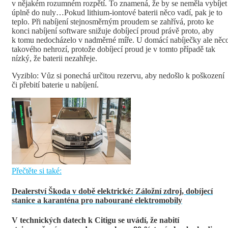
v nějakém rozumném rozpětí. To znamená, že by se neměla vybíjet
úplně do nuly…Pokud lithium-iontové baterii něco vadí, pak je to
teplo. Při nabíjení stejnosměrným proudem se zahřívá, proto ke
konci nabíjení software snižuje dobíjecí proud právě proto, aby
k tomu nedocházelo v nadměrné míře. U domácí nabíječky ale něc
takového nehrozí, protože dobíjecí proud je v tomto případě tak
nízký, že baterii nezahřeje.
Vyziblo: Vůz si ponechá určitou rezervu, aby nedošlo k poškození
či přebití baterie u nabíjení.
Přečtěte si také:
Dealerství Škoda v době elektrické: Záložní zdroj, dobíjecí
stanice a karanténa pro nabourané elektromobily
V technických datech k Citigu se uvádí, že nabití