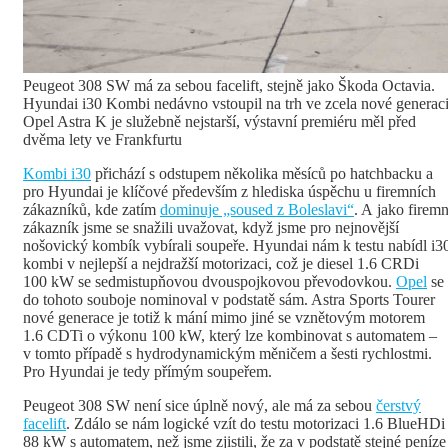
Peugeot 308 SW má za sebou facelift, stejně jako Škoda Octavia.
Hyundai i30 Kombi nedávno vstoupil na trh ve zcela nové generaci
Opel Astra K je služebně nejstarší, výstavní premiéru měl před
dvěma lety ve Frankfurtu
Kombi i30
přichází s odstupem několika měsíců po hatchbacku a
pro Hyundai je klíčové především z hlediska úspěchu u firemních
zákazníků, kde zatím
dominuje „soused z Boleslavi“
. A jako firemn
zákazník jsme se snažili uvažovat, když jsme pro nejnovější
nošovický kombík vybírali soupeře. Hyundai nám k testu nabídl i3
kombi v nejlepší a nejdražší motorizaci, což je diesel 1.6 CRDi
100 kW se sedmistupňovou dvouspojkovou převodovkou.
Opel
se
do tohoto souboje nominoval v podstatě sám. Astra Sports Tourer
nové generace je totiž k mání mimo jiné se vznětovým motorem
1.6 CDTi o výkonu 100 kW, který lze kombinovat s automatem –
v tomto případě s hydrodynamickým měničem a šesti rychlostmi.
Pro Hyundai je tedy přímým soupeřem.
Peugeot 308 SW není sice úplně nový, ale má za sebou
čerstvý
facelift
. Zdálo se nám logické vzít do testu motorizaci 1.6 BlueHDi
88 kW s automatem, než jsme zjistili, že za v podstatě stejné peníze