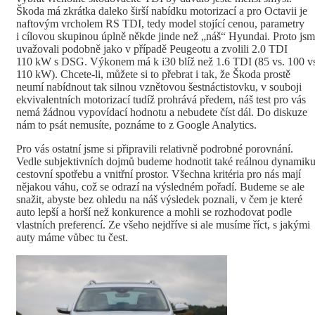
Škoda má zkrátka daleko širší nabídku motorizací a pro Octavii je
naftovým vrcholem RS TDI, tedy model stojící cenou, parametry
i cílovou skupinou úplně někde jinde než „náš“ Hyundai. Proto js
uvažovali podobně jako v případě Peugeotu a zvolili 2.0 TDI
110 kW s DSG. Výkonem má k i30 blíž než 1.6 TDI (85 vs. 100 v
110 kW). Chcete-li, můžete si to přebrat i tak, že Škoda prostě
neumí nabídnout tak silnou vznětovou šestnáctistovku, v souboji
ekvivalentních motorizací tudíž prohrává předem, náš test pro vás
nemá žádnou vypovídací hodnotu a nebudete číst dál. Do diskuze
nám to psát nemusíte, poznáme to z Google Analytics.
Pro vás ostatní jsme si připravili relativně podrobné porovnání.
Vedle subjektivních dojmů budeme hodnotit také reálnou dynamiku
cestovní spotřebu a vnitřní prostor. Všechna kritéria pro nás mají
nějakou váhu, což se odrazí na výsledném pořadí. Budeme se ale
snažit, abyste bez ohledu na náš výsledek poznali, v čem je které
auto lepší a horší než konkurence a mohli se rozhodovat podle
vlastních preferencí. Ze všeho nejdříve si ale musíme říct, s jakými
auty máme vůbec tu čest.