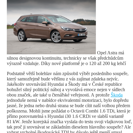
Opel Astra má
silnou designovou kontinuitu, technicky se však předchůdcům
výrazně vzdaluje. Díky nové platformě je o 120 až 200 kg lehčí
Podstatně větší bolehlav nám způsobil výběr posledního soupeře,
který samozřejmě bude většinu z vás zajímat zdaleka nejvíc.
Jakékoliv srovnávání Hyundai a Škody má v České republice
bohužel silný politický náboj a vyvolává emoce nejen v sídlech
obou značek, ale také u čtenářské veřejnosti. A protože
Škoda
jednoduše nemá v nabídce ekvivalentní motorizaci, bylo dopředu
jasné, že jedna nebo druhá strana se bude cítit naší volbou předem
poškozena. Mohli jsme požádat o Octavii Combi 1.6 TDi, která je
přímo porovnatelná s Hyundai i30 1.6 CRDi ve slabší variantě
81 kW. Jenže korejská značka vyslala do testu svoji vlajkovou loď,
tak proč ji srovnávat se základním dieselem hlavního soupeře? Ale
vybrat vrcholné škodovácké TDI by dávalo ještě menší smysl.