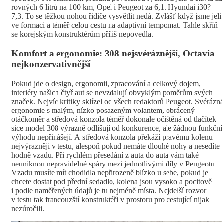
rovných 6 litrů na 100 km, Opel i Peugeot za 6,1. Hyundai i30?
7,3. To se těžkou nohou řidiče vysvětlit nedá. Zvlášť když jsme jeli
ve formaci a téměř celou cestu na adaptivní tempomat. Tahle skříň
se korejským konstruktérům příliš nepovedla.
Komfort a ergonomie: 308 nejsvéráznější, Octavia
nejkonzervativnější
Pokud jde o design, ergonomii, zpracování a celkový dojem,
interiéry našich čtyř aut se nevzdalují obvyklým poměrům svých
značek. Nejvíc kritiky sklízel od všech redaktorů Peugeot. Svérázn
ergonomie s malým, nízko posazeným volantem, obrácený
otáčkoměr a středová konzola téměř dokonale očištěná od tlačítek
sice model 308 výrazně odlišují od konkurence, ale žádnou funkční
výhodu nepřinášejí. A středová konzola překáží pravému kolenu
nejvýrazněji v testu, alespoň pokud nemáte dlouhé nohy a nesedíte
hodně vzadu. Při rychlém přesedání z auta do auta vám také
neuniknou nepravidelné spáry mezi jednotlivými díly v Peugeotu.
Vzadu musíte mít chodidla nepřirozeně blízko u sebe, pokud je
chcete dostat pod přední sedadlo, kolena jsou vysoko a pocitově
i podle naměřených údajů je tu nejméně místa. Nejdelší rozvor
v testu tak francouzští konstruktéři v prostoru pro cestující nijak
nezúročili.