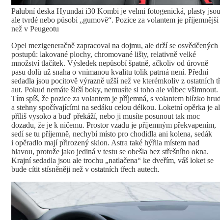
Palubní deska Hyundai i30 Kombi je velmi fotogenická, plasty jso
ale tvrdé nebo působí „gumově“. Pozice za volantem je příjemnější
než v Peugeotu
Opel mezigeneračně zapracoval na dojmu, ale drží se osvědčených
postupů: lakované plochy, chromované lišty, relativně velké
množství tlačítek. Výsledek nepůsobí špatně, ačkoliv od úrovně
pasu dolů už snaha o vnímanou kvalitu tolik patrná není. Přední
sedadla jsou pocitově výrazně užší než ve kterémkoliv z ostatních tř
aut. Pokud nemáte širší boky, nemusíte si toho ale vůbec všimnout.
Tím spíš, že pozice za volantem je příjemná, s volantem blízko hrud
a stehny spočívajícími na sedáku celou délkou. Loketní opěrka je a
příliš vysoko a buď překáží, nebo ji musíte posunout tak moc
dozadu, že je k ničemu. Prostor vzadu je příjemným překvapením,
sedí se tu příjemně, nechybí místo pro chodidla ani kolena, sedák
i opěradlo mají přirozený sklon. Astra také hýřila místem nad
hlavou, protože jako jediná v testu se obešla bez střešního okna.
Krajní sedadla jsou ale trochu „natlačena“ ke dveřím, váš loket se
bude cítit stísněněji než v ostatních třech autech.