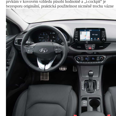
prvkům v kovovém vzhledu působí hodnotně a „i-cockpit“ je
bezesporu originální, praktická použitelnost nicméně trochu vázne