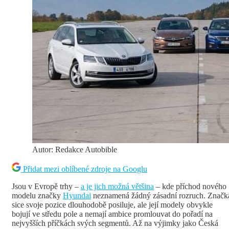
Autor: Redakce Autobible
Přidat mezi oblíbené zdroje na Googlu
Jsou v Evropě trhy –
a je jich možná většina
– kde příchod nového
modelu značky
Hyundai
neznamená žádný zásadní rozruch. Značk
sice svoje pozice dlouhodobě posiluje, ale její modely obvykle
bojují ve středu pole a nemají ambice promlouvat do pořadí na
nejvyšších příčkách svých segmentů. Až na výjimky jako Česká