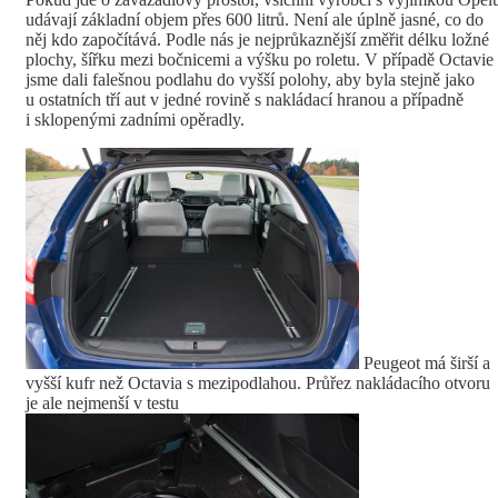
udávají základní objem přes 600 litrů. Není ale úplně jasné, co do
něj kdo započítává. Podle nás je nejprůkaznější změřit délku ložné
plochy, šířku mezi bočnicemi a výšku po roletu. V případě Octavie
jsme dali falešnou podlahu do vyšší polohy, aby byla stejně jako
u ostatních tří aut v jedné rovině s nakládací hranou a případně
i sklopenými zadními opěradly.
Peugeot má širší a
vyšší kufr než Octavia s mezipodlahou. Průřez nakládacího otvoru
je ale nejmenší v testu