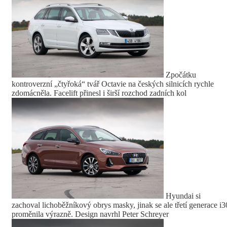
Zpočátku
kontroverzní „čtyřoká“ tvář Octavie na českých silnicích rychle
zdomácněla. Facelift přinesl i širší rozchod zadních kol
Hyundai si
zachoval lichoběžníkový obrys masky, jinak se ale třetí generace i3
proměnila výrazně. Design navrhl Peter Schreyer