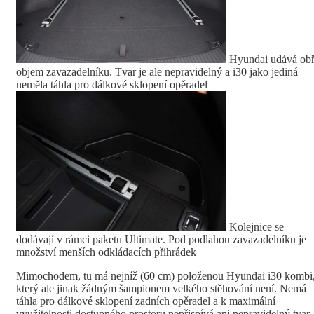
Hyundai udává obř
objem zavazadelníku. Tvar je ale nepravidelný a i30 jako jediná
neměla táhla pro dálkové sklopení opěradel
Kolejnice se
dodávají v rámci paketu Ultimate. Pod podlahou zavazadelníku je
množství menších odkládacích přihrádek
Mimochodem, tu má nejníž (60 cm) položenou Hyundai i30 kombi
který ale jinak žádným šampionem velkého stěhování není. Nemá
táhla pro dálkové sklopení zadních opěradel a k maximální
využitelnosti dostupného prostoru nepřispívá ani nepravidelný tvar