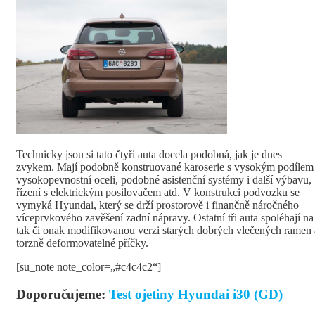
Technicky jsou si tato čtyři auta docela podobná, jak je dnes
zvykem. Mají podobně konstruované karoserie s vysokým podílem
vysokopevnostní oceli, podobné asistenční systémy i další výbavu,
řízení s elektrickým posilovačem atd. V konstrukci podvozku se
vymyká Hyundai, který se drží prostorově i finančně náročného
víceprvkového zavěšení zadní nápravy. Ostatní tři auta spoléhají na
tak či onak modifikovanou verzi starých dobrých vlečených ramen 
torzně deformovatelné příčky.
[su_note note_color=„#c4c4c2“]
Doporučujeme:
Test ojetiny Hyundai i30 (GD)