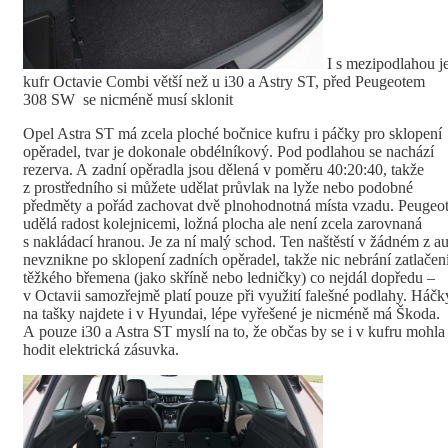
I s mezipodlahou j
kufr Octavie Combi větší než u i30 a Astry ST, před Peugeotem
308 SW se nicméně musí sklonit
Opel Astra ST má zcela ploché bočnice kufru i páčky pro sklopení
opěradel, tvar je dokonale obdélníkový. Pod podlahou se nachází
rezerva. A zadní opěradla jsou dělená v poměru 40:20:40, takže
z prostředního si můžete udělat průvlak na lyže nebo podobné
předměty a pořád zachovat dvě plnohodnotná místa vzadu. Peugeo
udělá radost kolejnicemi, ložná plocha ale není zcela zarovnaná
s nakládací hranou. Je za ní malý schod. Ten naštěstí v žádném z au
nevznikne po sklopení zadních opěradel, takže nic nebrání zatlačen
těžkého břemena (jako skříně nebo ledničky) co nejdál dopředu –
v Octavii samozřejmě platí pouze při využití falešné podlahy. Háčk
na tašky najdete i v Hyundai, lépe vyřešené je nicméně má Škoda.
A pouze i30 a Astra ST myslí na to, že občas by se i v kufru mohla
hodit elektrická zásuvka.