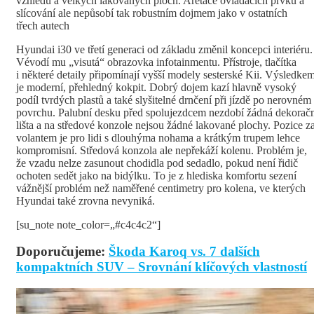
vzhledu a velkých lakovaných ploch. Aretace ovládacích prvků a
slícování ale nepůsobí tak robustním dojmem jako v ostatních
třech autech
Hyundai i30 ve třetí generaci od základu změnil koncepci interiéru.
Vévodí mu „visutá“ obrazovka infotainmentu. Přístroje, tlačítka
i některé detaily připomínají vyšší modely sesterské Kii. Výsledke
je moderní, přehledný kokpit. Dobrý dojem kazí hlavně vysoký
podíl tvrdých plastů a také slyšitelné drnčení při jízdě po nerovném
povrchu. Palubní desku před spolujezdcem nezdobí žádná dekorač
lišta a na středové konzole nejsou žádné lakované plochy. Pozice z
volantem je pro lidi s dlouhýma nohama a krátkým trupem lehce
kompromisní. Středová konzola ale nepřekáží kolenu. Problém je,
že vzadu nelze zasunout chodidla pod sedadlo, pokud není řidič
ochoten sedět jako na bidýlku. To je z hlediska komfortu sezení
vážnější problém než naměřené centimetry pro kolena, ve kterých
Hyundai také zrovna nevyniká.
[su_note note_color=„#c4c4c2“]
Doporučujeme:
Škoda Karoq vs. 7 dalších
kompaktních SUV – Srovnání klíčových vlastností