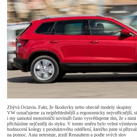
Zbývá Octavia. Fakt, že škodovky nebo obecně modely skupiny
VW označujeme za nejpřehlednější a ergonomicky nejvstřícnější, si
i my samotní motorističtí novináři často vysvětlujeme tím, že s nimi
přicházíme nejčastěji do styku. V tomto směru bylo velmi výmluvn
hodnocení kolegy z produktového oddělení, kterého jsme si přizval
na pomoc. Auta netestuje, jezdí Renaultem a podle svých slov