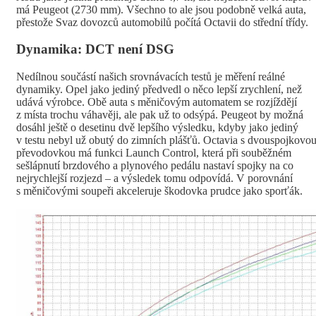
má Peugeot (2730 mm). Všechno to ale jsou podobně velká auta,
přestože Svaz dovozců automobilů počítá Octavii do střední třídy.
Dynamika: DCT není DSG
Nedílnou součástí našich srovnávacích testů je měření reálné
dynamiky. Opel jako jediný předvedl o něco lepší zrychlení, než
udává výrobce. Obě auta s měničovým automatem se rozjíždějí
z místa trochu váhavěji, ale pak už to odsýpá. Peugeot by možná
dosáhl ještě o desetinu dvě lepšího výsledku, kdyby jako jediný
v testu nebyl už obutý do zimních plášťů. Octavia s dvouspojkovo
převodovkou má funkci Launch Control, která při souběžném
sešlápnutí brzdového a plynového pedálu nastaví spojky na co
nejrychlejší rozjezd – a výsledek tomu odpovídá. V porovnání
s měničovými soupeři akceleruje škodovka prudce jako sporťák.