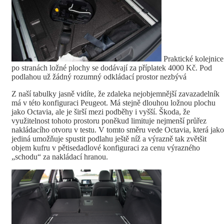
Praktické kolejnice
po stranách ložné plochy se dodávají za příplatek 4000 Kč. Pod
podlahou už žádný rozumný odkládací prostor nezbývá
Z naší tabulky jasně vidíte, že zdaleka nejobjemnější zavazadelník
má v této konfiguraci Peugeot. Má stejně dlouhou ložnou plochu
jako Octavia, ale je širší mezi podběhy i vyšší. Škoda, že
využitelnost tohoto prostoru poněkud limituje nejmenší průřez
nakládacího otvoru v testu. V tomto směru vede Octavia, která jako
jediná umožňuje spustit podlahu ještě níž a výrazně tak zvětšit
objem kufru v pětisedadlové konfiguraci za cenu výrazného
„schodu“ za nakládací hranou.