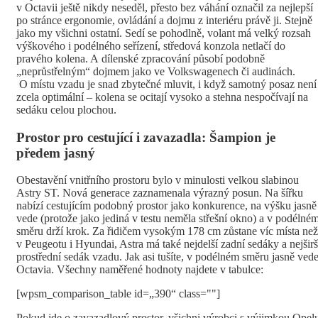
v Octavii ještě nikdy neseděl, přesto bez váhání označil za nejlepší
po stránce ergonomie, ovládání a dojmu z interiéru právě ji. Stejně
jako my všichni ostatní. Sedí se pohodlně, volant má velký rozsah
výškového i podélného seřízení, středová konzola netlačí do
pravého kolena. A dílenské zpracování působí podobně
„neprůstřelným“ dojmem jako ve Volkswagenech či audinách.
O místu vzadu je snad zbytečné mluvit, i když samotný posaz není
zcela optimální – kolena se ocitají vysoko a stehna nespočívají na
sedáku celou plochou.
Prostor pro cestující i zavazadla: Šampion je
předem jasný
Obestavění vnitřního prostoru bylo v minulosti velkou slabinou
Astry ST. Nová generace zaznamenala výrazný posun. Na šířku
nabízí cestujícím podobný prostor jako konkurence, na výšku jasně
vede (protože jako jediná v testu neměla střešní okno) a v podélné
směru drží krok. Za řidičem vysokým 178 cm zůstane víc místa než
v Peugeotu i Hyundai, Astra má také nejdelší zadní sedáky a nejširš
prostřední sedák vzadu. Jak asi tušíte, v podélném směru jasně ved
Octavia. Všechny naměřené hodnoty najdete v tabulce:
[wpsm_comparison_table id=„390“ class=""]
Pokud jde o zavazadlový prostor, všichni výrobci s výjimkou Opel