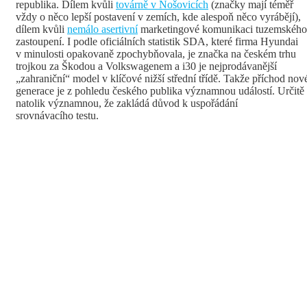
republika. Dílem kvůli
továrně v Nošovicích
(značky mají téměř
vždy o něco lepší postavení v zemích, kde alespoň něco vyrábějí),
dílem kvůli
nemálo asertivní
marketingové komunikaci tuzemského
zastoupení. I podle oficiálních statistik SDA, které firma Hyundai
v minulosti opakovaně zpochybňovala, je značka na českém trhu
trojkou za Škodou a Volkswagenem a i30 je nejprodávanější
„zahraniční“ model v klíčové nižší střední třídě. Takže příchod nov
generace je z pohledu českého publika významnou událostí. Určitě
natolik významnou, že zakládá důvod k uspořádání
srovnávacího testu.