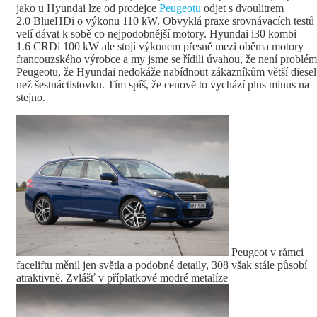
jako u Hyundai lze od prodejce
Peugeotu
odjet s dvoulitrem
2.0 BlueHDi o výkonu 110 kW. Obvyklá praxe srovnávacích testů
velí dávat k sobě co nejpodobnější motory. Hyundai i30 kombi
1.6 CRDi 100 kW ale stojí výkonem přesně mezi oběma motory
francouzského výrobce a my jsme se řídili úvahou, že není problém
Peugeotu, že Hyundai nedokáže nabídnout zákazníkům větší diesel
než šestnáctistovku. Tím spíš, že cenově to vychází plus minus na
stejno.
Peugeot v rámci
faceliftu měnil jen světla a podobné detaily, 308 však stále působí
atraktivně. Zvlášť v příplatkové modré metalíze