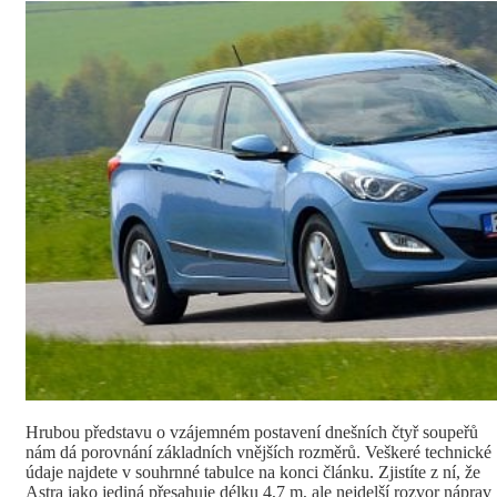
Hrubou představu o vzájemném postavení dnešních čtyř soupeřů
nám dá porovnání základních vnějších rozměrů. Veškeré technické
údaje najdete v souhrnné tabulce na konci článku. Zjistíte z ní, že
Astra jako jediná přesahuje délku 4,7 m, ale nejdelší rozvor náprav