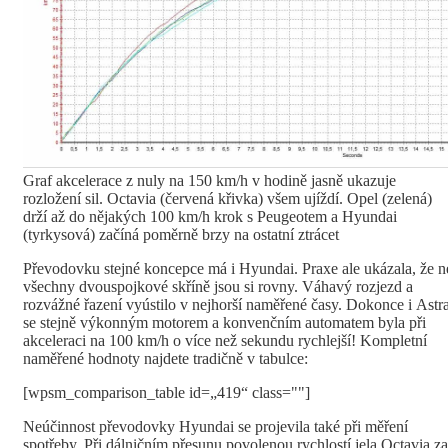
Graf akcelerace z nuly na 150 km/h v hodině jasně ukazuje
rozložení sil. Octavia (červená křivka) všem ujíždí. Opel (zelená)
drží až do nějakých 100 km/h krok s Peugeotem a Hyundai
(tyrkysová) začíná poměrně brzy na ostatní ztrácet
Převodovku stejné koncepce má i Hyundai. Praxe ale ukázala, že n
všechny dvouspojkové skříně jsou si rovny. Váhavý rozjezd a
rozvážné řazení vyústilo v nejhorší naměřené časy. Dokonce i Astr
se stejně výkonným motorem a konvenčním automatem byla při
akceleraci na 100 km/h o více než sekundu rychlejší! Kompletní
naměřené hodnoty najdete tradičně v tabulce:
[wpsm_comparison_table id=„419“ class=""]
Neúčinnost převodovky Hyundai se projevila také při měření
spotřeby. Při dálničním přesunu povolenou rychlostí jela Octavia za