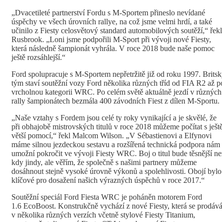
„Dvacetileté partnerství Fordu s M-Sportem přineslo nevídané
úspěchy ve všech úrovních rallye, na což jsme velmi hrdí, a také
učinilo z Fiesty celosvětový standard automobilových soutěží,“ řekl
Rusbrook. „Loni jsme podpořili M-Sport při vývoji nové Fiesty,
která následně šampionát vyhrála. V roce 2018 bude naše pomoc
ještě rozsáhlejší.“
Ford spolupracuje s M-Sportem nepřetržitě již od roku 1997. Brits
tým staví soutěžní vozy Ford několika různých tříd od FIA R2 až p
vrcholnou kategorii WRC. Po celém světě aktuálně jezdí v různých
rally šampionátech bezmála 400 závodních Fiest z dílen M-Sportu.
„Naše vztahy s Fordem jsou celé ty roky vynikající a je skvělé, že
při obhajobě mistrovských titulů v roce 2018 můžeme počítat s ješt
větší pomocí,“ řekl Malcom Wilson. „V Sébastienovi a Elfynovi
máme silnou jezdeckou sestavu a rozšířená technická podpora nám
umožní pokročit ve vývoji Fiesty WRC. Boj o titul bude těsnější ne
kdy jindy, ale věřím, že společně s našimi partnery můžeme
dosáhnout stejně vysoké úrovně výkonů a spolehlivosti. Obojí bylo
klíčové pro dosažení našich výrazných úspěchů v roce 2017.“
Soutěžní speciál Ford Fiesta WRC je poháněn motorem Ford
1.6 EcoBoost. Konstrukčně vychází z nové Fiesty, která se prodáv
v několika různých verzích včetně stylové Fiesty Titanium,