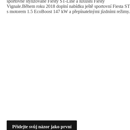
sportovně stylizované Fiesty ST-Line a luxusní Fiesty
Vignale.Během roku 2018 doplní nabídku ještě sportovní Fiesta ST
s motorem 1.5 EcoBoost 147 kW a přepínatelnými jízdními režimy.
Přidejte svůj názor jako první