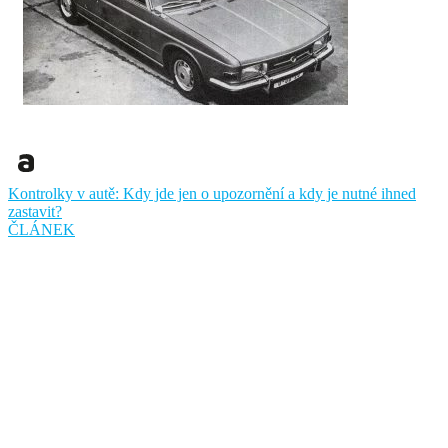
Kontrolky v autě: Kdy jde jen o upozornění a kdy je nutné ihned
zastavit?
ČLÁNEK