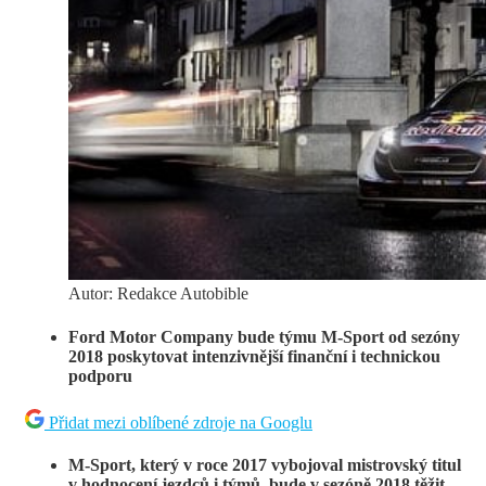
Autor: Redakce Autobible
Ford Motor Company bude týmu M-Sport od sezóny
2018 poskytovat intenzivnější finanční i technickou
podporu
Přidat mezi oblíbené zdroje na Googlu
M-Sport, který v roce 2017 vybojoval mistrovský titul
v hodnocení jezdců i týmů, bude v sezóně 2018 těžit