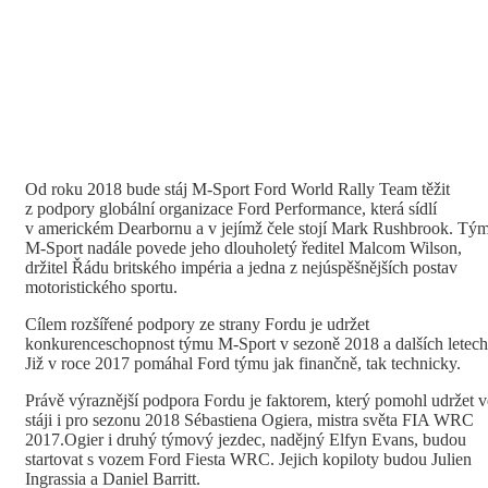
Od roku 2018 bude stáj M-Sport Ford World Rally Team těžit
z podpory globální organizace Ford Performance, která sídlí
v americkém Dearbornu a v jejímž čele stojí Mark Rushbrook. Tý
M-Sport nadále povede jeho dlouholetý ředitel Malcom Wilson,
držitel Řádu britského impéria a jedna z nejúspěšnějších postav
motoristického sportu.
Cílem rozšířené podpory ze strany Fordu je udržet
konkurenceschopnost týmu M-Sport v sezoně 2018 a dalších letech
Již v roce 2017 pomáhal Ford týmu jak finančně, tak technicky.
Právě výraznější podpora Fordu je faktorem, který pomohl udržet v
stáji i pro sezonu 2018 Sébastiena Ogiera, mistra světa FIA WRC
2017.Ogier i druhý týmový jezdec, nadějný Elfyn Evans, budou
startovat s vozem Ford Fiesta WRC. Jejich kopiloty budou Julien
Ingrassia a Daniel Barritt.