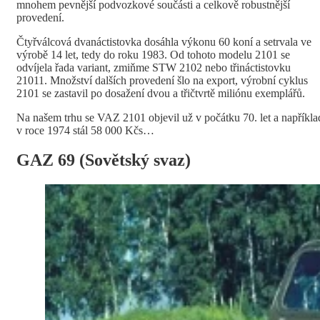
mnohem pevnější podvozkové součásti a celkově robustnější
provedení.
Čtyřválcová dvanáctistovka dosáhla výkonu 60 koní a setrvala ve
výrobě 14 let, tedy do roku 1983. Od tohoto modelu 2101 se
odvíjela řada variant, zmiňme STW 2102 nebo třináctistovku
21011. Množství dalších provedení šlo na export, výrobní cyklus
2101 se zastavil po dosažení dvou a třičtvrtě miliónu exemplářů.
Na našem trhu se VAZ 2101 objevil už v počátku 70. let a napříkla
v roce 1974 stál 58 000 Kčs…
GAZ 69 (Sovětský svaz)