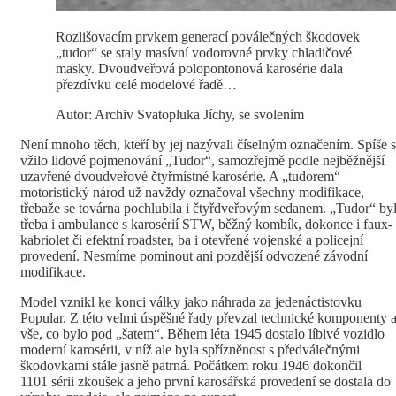
Rozlišovacím prvkem generací poválečných škodovek
„tudor“ se staly masívní vodorovné prvky chladičové
masky. Dvoudveřová polopontonová karosérie dala
přezdívku celé modelové řadě…
Autor: Archiv Svatopluka Jíchy, se svolením
Není mnoho těch, kteří by jej nazývali číselným označením. Spíše 
vžilo lidové pojmenování „Tudor“, samozřejmě podle nejběžnější
uzavřené dvoudveřové čtyřmístné karosérie. A „tudorem“
motoristický národ už navždy označoval všechny modifikace,
třebaže se továrna pochlubila i čtyřdveřovým sedanem. „Tudor“ by
třeba i ambulance s karosérií STW, běžný kombík, dokonce i faux-
kabriolet či efektní roadster, ba i otevřené vojenské a policejní
provedení. Nesmíme pominout ani pozdější odvozené závodní
modifikace.
Model vznikl ke konci války jako náhrada za jedenáctistovku
Popular. Z této velmi úspěšné řady převzal technické komponenty 
vše, co bylo pod „šatem“. Během léta 1945 dostalo líbivé vozidlo
moderní karosérii, v níž ale byla spřízněnost s předválečnými
škodovkami stále jasně patrná. Počátkem roku 1946 dokončil
1101 sérii zkoušek a jeho první karosářská provedení se dostala do