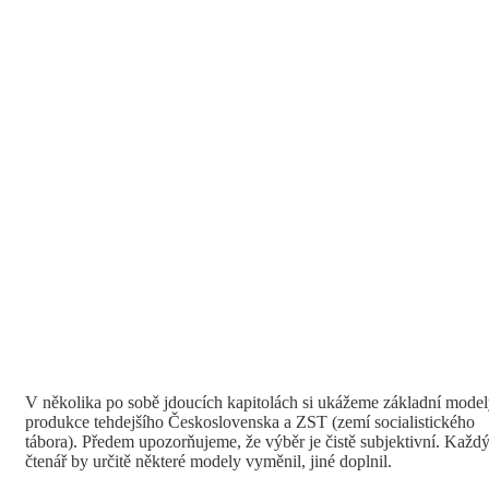
V několika po sobě jdoucích kapitolách si ukážeme základní mode
produkce tehdejšího Československa a ZST (zemí socialistického
tábora). Předem upozorňujeme, že výběr je čistě subjektivní. Každ
čtenář by určitě některé modely vyměnil, jiné doplnil.