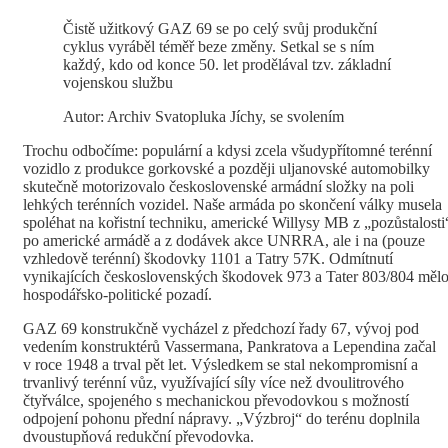
Čistě užitkový GAZ 69 se po celý svůj produkční
cyklus vyráběl téměř beze změny. Setkal se s ním
každý, kdo od konce 50. let prodělával tzv. základní
vojenskou službu
Autor: Archiv Svatopluka Jíchy, se svolením
Trochu odbočíme: populární a kdysi zcela všudypřítomné terénní
vozidlo z produkce gorkovské a později uljanovské automobilky
skutečně motorizovalo československé armádní složky na poli
lehkých terénních vozidel. Naše armáda po skončení války musela
spoléhat na kořistní techniku, americké Willysy MB z „pozůstalosti
po americké armádě a z dodávek akce UNRRA, ale i na (pouze
vzhledově terénní) škodovky 1101 a Tatry 57K. Odmítnutí
vynikajících československých škodovek 973 a Tater 803/804 měl
hospodářsko-politické pozadí.
GAZ 69 konstrukčně vycházel z předchozí řady 67, vývoj pod
vedením konstruktérů Vassermana, Pankratova a Lependina začal
v roce 1948 a trval pět let. Výsledkem se stal nekompromisní a
trvanlivý terénní vůz, využívající síly více než dvoulitrového
čtyřválce, spojeného s mechanickou převodovkou s možností
odpojení pohonu přední nápravy. „Výzbroj“ do terénu doplnila
dvoustupňová redukční převodovka.