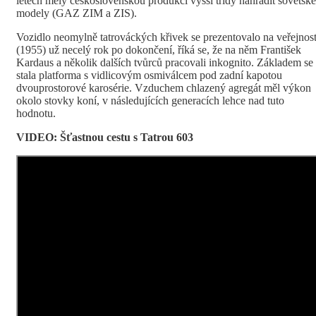
letech měly československou produkci vyšší třídy nahradit sovětské
modely (GAZ ZIM a ZIS).
Vozidlo neomylně tatrováckých křivek se prezentovalo na veřejnost
(1955) už necelý rok po dokončení, říká se, že na něm František
Kardaus a několik dalších tvůrců pracovali inkognito. Základem se
stala platforma s vidlicovým osmiválcem pod zadní kapotou
dvouprostorové karosérie. Vzduchem chlazený agregát měl výkon
okolo stovky koní, v následujících generacích lehce nad tuto
hodnotu.
VIDEO: Šťastnou cestu s Tatrou 603