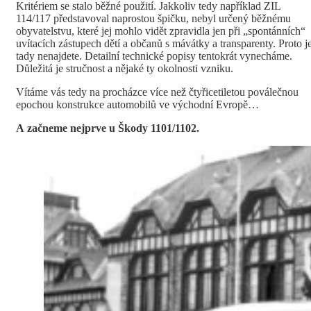
Kritériem se stalo běžné použití. Jakkoliv tedy například ZIL
114/117 představoval naprostou špičku, nebyl určený běžnému
obyvatelstvu, které jej mohlo vidět zpravidla jen při „spontánních“
uvítacích zástupech dětí a občanů s mávátky a transparenty. Proto je
tady nenajdete. Detailní technické popisy tentokrát vynecháme.
Důležitá je stručnost a nějaké ty okolnosti vzniku.
Vítáme vás tedy na procházce více než čtyřicetiletou poválečnou
epochou konstrukce automobilů ve východní Evropě…
A začneme nejprve u Škody 1101/1102.