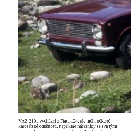
VAZ 2101 vycházel z Fiatu 124, ale měl i některé
karosářské odlišnosti, například nárazníky se svislými