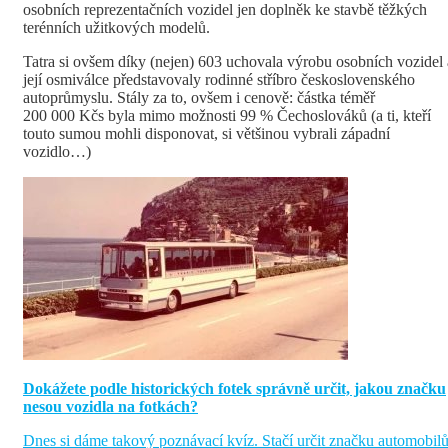
osobních reprezentačních vozidel jen doplněk ke stavbě těžkých
terénních užitkových modelů.
Tatra si ovšem díky (nejen) 603 uchovala výrobu osobních vozidel 
její osmiválce představovaly rodinné stříbro československého
autoprůmyslu. Stály za to, ovšem i cenově: částka téměř
200 000 Kčs byla mimo možnosti 99 % Čechoslováků (a ti, kteří
touto sumou mohli disponovat, si většinou vybrali západní
vozidlo…)
Dokážete podle historických fotek správně určit, jakou značku
nesou vozidla na fotkách?
Dnes si dáme takový poznávací kvíz. Stačí určit značku automobil