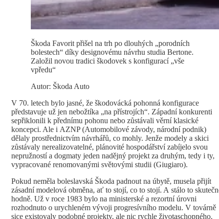
Škoda Favorit přišel na trh po dlouhých „porodních
bolestech“ díky designovému návrhu studia Bertone.
Založil novou tradici škodovek s konfigurací „vše
vpředu“
Autor: Škoda Auto
V 70. letech bylo jasné, že škodovácká pohonná konfigurace
představuje už jen nebožtíka „na přístrojích“. Západní konkurenti
sepřiklonili k přednímu pohonu nebo zůstávali věrní klasické
koncepci. Ale i AZNP (Automobilové závody, národní podnik)
dělaly prostřednictvím návrhářů, co mohly. Jenže modely a skici
zůstávaly nerealizovatelné, plánovité hospodářství zabíjelo svou
nepružností a dogmaty jeden nadějný projekt za druhým, tedy i ty,
vypracované renomovanými světovými studii (Giugiaro).
Pokud neměla boleslavská Škoda padnout na úbytě, musela přijít
zásadní modelová obměna, ať to stojí, co to stojí. A stálo to skutečn
hodně. Už v roce 1983 bylo na ministerské a rezortní úrovni
rozhodnuto o urychleném vývoji progresívního modelu. V továrně
sice existovaly podobné projekty, ale nic rychle životaschopného.