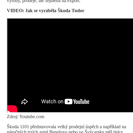
výroby, prodeje, ale zejména na export.
VIDEO: Jak se vyráběla Škoda Tudor
Zdroj: Youtube.com
Škoda 1101 představovala velký prodejní úspěch a například na
náročných trzích zemí Beneluxu nebo ve Švýcarsku měl tisíce