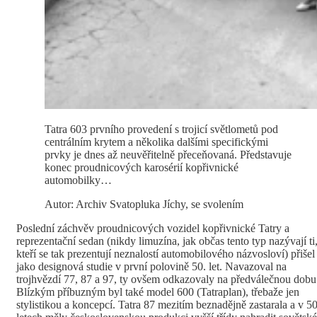
Tatra 603 prvního provedení s trojicí světlometů pod
centrálním krytem a několika dalšími specifickými
prvky je dnes až neuvěřitelně přeceňovaná. Představuje
konec proudnicových karosérií kopřivnické
automobilky…
Autor: Archiv Svatopluka Jíchy, se svolením
Poslední záchvěv proudnicových vozidel kopřivnické Tatry a
reprezentační sedan (nikdy limuzína, jak občas tento typ nazývají ti
kteří se tak prezentují neznalostí automobilového názvosloví) přišel
jako designová studie v první polovině 50. let. Navazoval na
trojhvězdí 77, 87 a 97, ty ovšem odkazovaly na předválečnou dobu
Blízkým příbuzným byl také model 600 (Tatraplan), třebaže jen
stylistikou a koncepcí. Tatra 87 mezitím beznadějně zastarala a v 50