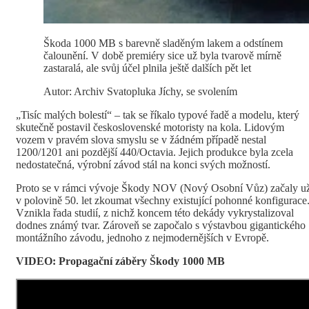
Škoda 1000 MB s barevně sladěným lakem a odstínem
čalounění. V době premiéry sice už byla tvarově mírně
zastaralá, ale svůj účel plnila ještě dalších pět let
Autor: Archiv Svatopluka Jíchy, se svolením
„Tisíc malých bolestí“ – tak se říkalo typové řadě a modelu, který
skutečně postavil československé motoristy na kola. Lidovým
vozem v pravém slova smyslu se v žádném případě nestal
1200/1201 ani pozdější 440/Octavia. Jejich produkce byla zcela
nedostatečná, výrobní závod stál na konci svých možností.
Proto se v rámci vývoje Škody NOV (Nový Osobní Vůz) začaly u
v polovině 50. let zkoumat všechny existující pohonné konfigurace
Vznikla řada studií, z nichž koncem této dekády vykrystalizoval
dodnes známý tvar. Zároveň se započalo s výstavbou gigantického
montážního závodu, jednoho z nejmodernějších v Evropě.
VIDEO: Propagační záběry Škody 1000 MB