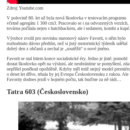
Zdroj: Youtube.com
V polovině 80. let už byla nová škodovka v testovacím programu
včetně agregátu 1 300 cm3. Pracovalo se i na odvozených verzích,
továrna počítala nejen s hatchbackem, ale i sedanem, kombi a kupé
Výrobce zvolil pro novinku staronový název Favorit, o něm bylo
rozhodnuto dávno předtím, než si jistý motoristický týdeník udělal
dobrý den z občanů a nechal je „soutěžit“ o nové jméno.
Favorit se stal hitem konce socialistické éry. Jedno je jisté: pomohl
dostat škodovku opět na výsluní, ale neubráníme se pomyšlení, zda
nepřišel poněkud opožděně. Kdyby měl totiž stejný model premiér
o deset let dříve, trhala by jej Evropa Československu z rukou. Ale
Favority dodnes jezdí v hojném počtu, tak buďme za ně rádi…
Tatra 603 (Československo)