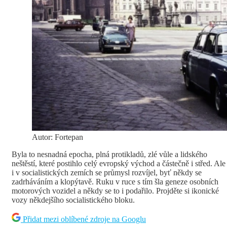
Autor: Fortepan
Byla to nesnadná epocha, plná protikladů, zlé vůle a lidského
neštěstí, které postihlo celý evropský východ a částečně i střed. Ale
i v socialistických zemích se průmysl rozvíjel, byť někdy se
zadrháváním a klopýtavě. Ruku v ruce s tím šla geneze osobních
motorových vozidel a někdy se to i podařilo. Projděte si ikonické
vozy někdejšího socialistického bloku.
Přidat mezi oblíbené zdroje na Googlu