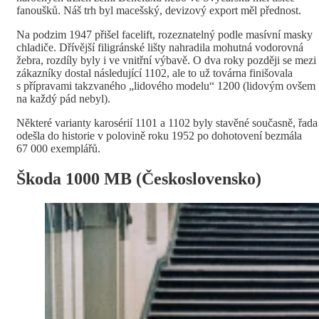
fanoušků. Náš trh byl macešský, devizový export měl přednost.
Na podzim 1947 přišel facelift, rozeznatelný podle masívní masky
chladiče. Dřívější filigránské lišty nahradila mohutná vodorovná
žebra, rozdíly byly i ve vnitřní výbavě. O dva roky později se mezi
zákazníky dostal následující 1102, ale to už továrna finišovala
s přípravami takzvaného „lidového modelu“ 1200 (lidovým ovšem
na každý pád nebyl).
Některé varianty karosérií 1101 a 1102 byly stavěné současně, řada
odešla do historie v polovině roku 1952 po dohotovení bezmála
67 000 exemplářů.
Škoda 1000 MB (Československo)