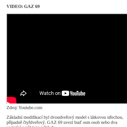
VIDEO: GAZ 69
Zdroj: Youtube.com
Základní modifikací byl dvoudveřový model s látkovou střechou,
případně čtyřdveřový. GAZ 69 uvezl buď osm osob nebo dva