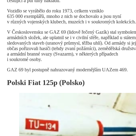
cestující a půl tuny nákladu.
Vozidlo se vyrábělo do roku 1973, celkem vzniklo
635 000 exemplářů, mnoho z nich se dochovalo a jsou nyní
v různých vojenských klubech, muzeích i v soukromých kolekcích.
V Československu se GAZ 69 (lidově řečený Gazík) stal symbole
armádních složek, ale uplatnil se i v civilní sféře, například u státem
sledovaných staveb (uranový průmysl, těžba uhlí). Od armády si jej
občas pořizovali hasiči (tehdy zvaní požárníci), zemědělská družstv
a armádní branné svazy (Svazarm), v některých případech
i soukromé osoby.
GAZ 69 byl postupně nahrazovaný modernějším UAZem 469.
Polski Fiat 125p (Polsko)