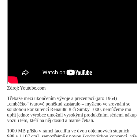
Zdroj: Youtube.com
Třebaže mezi ukončením vývoje a prezentací (jaro 1964)
„embéčko“ tvarově poněkud zastaralo – myšleno ve srovnání se
soudobou konkurencí Renaultu 8 či Simky 1000, nemůžeme mu
upřít jedno: výrobce umožnil vysokými produkčními sériemi nákup
vozu i těm, kteří na něj dosud a marně čekali.
1000 MB přišlo v rámci faceliftu ve dvou objemových stupních
988 a 1 107 cm3, samozřejmě s novou škodováckou koncepcí „vše