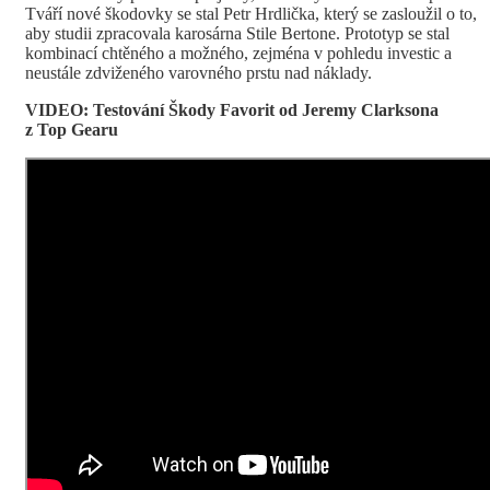
Tváří nové škodovky se stal Petr Hrdlička, který se zasloužil o to,
aby studii zpracovala karosárna Stile Bertone. Prototyp se stal
kombinací chtěného a možného, zejména v pohledu investic a
neustále zdviženého varovného prstu nad náklady.
VIDEO: Testování Škody Favorit od Jeremy Clarksona
z Top Gearu