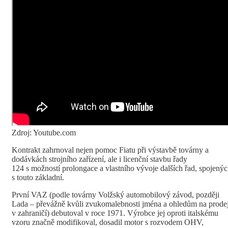
Zdroj: Youtube.com
Kontrakt zahrnoval nejen pomoc Fiatu při výstavbě továrny a
dodávkách strojního zařízení, ale i licenční stavbu řady
124 s možností prolongace a vlastního vývoje dalších řad, spojený
s touto základní.
První VAZ (podle továrny Volžský automobilový závod, později
Lada – převážně kvůli zvukomalebnosti jména a ohledům na prode
v zahraničí) debutoval v roce 1971. Výrobce jej oproti italskému
vzoru značně modifikoval, dosadil motor s rozvodem OHV,