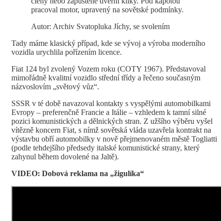
členy nebo zapuštěné dveřní kliky. Pod kapotou
pracoval motor, upravený na sovětské podmínky.
Autor: Archiv Svatopluka Jíchy, se svolením
Tady máme klasický případ, kde se vývoj a výroba moderního
vozidla urychlila pořízením licence.
Fiat 124 byl zvolený Vozem roku (COTY 1967). Představoval
mimořádně kvalitní vozidlo střední třídy a řečeno současným
názvoslovím „světový vůz“.
SSSR v té době navazoval kontakty s vyspělými automobilkami
Evropy – preferenčně Francie a Itálie – vzhledem k tamní silné
pozici komunistických a dělnických stran. Z užšího výběru vyšel
vítězně koncern Fiat, s nímž sovětská vláda uzavřela kontrakt na
výstavbu obří automobilky v nově přejmenovaném městě Togliatti
(podle tehdejšího předsedy italské komunistické strany, který
zahynul během dovolené na Jaltě).
VIDEO: Dobová reklama na „žigulíka“