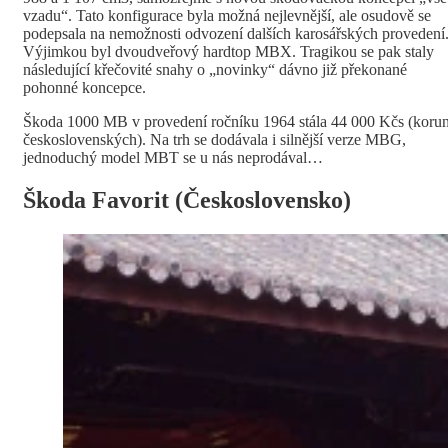
vzadu“. Tato konfigurace byla možná nejlevnější, ale osudově se
podepsala na nemožnosti odvození dalších karosářských provedení
Výjimkou byl dvoudveřový hardtop MBX. Tragikou se pak staly
následující křečovité snahy o „novinky“ dávno již překonané
pohonné koncepce.
Škoda 1000 MB v provedení ročníku 1964 stála 44 000 Kčs (koru
československých). Na trh se dodávala i silnější verze MBG,
jednoduchý model MBT se u nás neprodával…
Škoda Favorit (Československo)