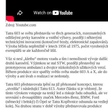
Zdroj: Youtube.com
Tatra 603 se světu představila ve třech generacích, rozeznatelných
odlišnými prvky karosérie a vnitřní výbavy, později i některými
technickými inovacemi (kotoučové brzdy, elektronické zapalování)
Výroba běžela nepřetržitě v letech 1956 až 1975, počet vyrobenýc
exemplářů se ale každoročně lišil.
Vůz si nesl „kletbu“ motoru vzadu a tím i nemožnosti vývoje další
druhů karosérií. Výjimkou se stal STW, později přestavěný na
prototypovou ambulanci a dvojice nízkoložných užitkových verzí.
Během produkce sice spatřily světlo světa studie 603 A a X, ale do
výroby a ani úvah o realizaci se nedostaly.
Tatra 603 představovala lpění na již překonané koncepci, kterou
„stvrdila“ i následující Tatra 613. Autor článku si je vědomý, že
tímto výrokem vstupuje na tenký led a riskuje řadu odsudků, ale ve
srovnání s dvouapůllitry značek Mercedes-Benz, BMW, Ford
(německý i britský) či Opel se Tatra Kopřivnice odsunula na vedlej
kolej. Na druhou stranu v době výroby představovala produkce