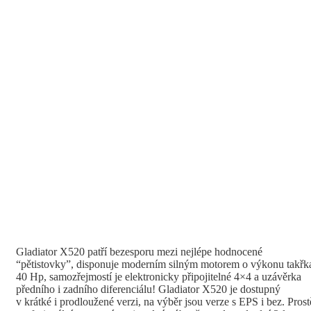
Gladiator X520 patří bezesporu mezi nejlépe hodnocené
“pětistovky”, disponuje moderním silným motorem o výkonu takřk
40 Hp, samozřejmostí je elektronicky připojitelné 4×4 a uzávěrka
předního i zadního diferenciálu! Gladiator X520 je dostupný
v krátké i prodloužené verzi, na výběr jsou verze s EPS i bez. Prost