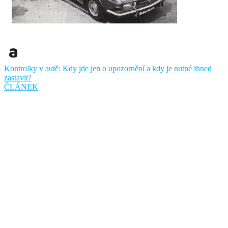
Kontrolky v autě: Kdy jde jen o upozornění a kdy je nutné ihned
zastavit?
ČLÁNEK