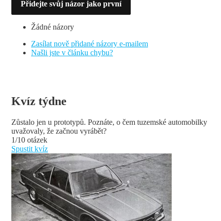
Přidejte svůj názor jako první
Žádné názory
Zasílat nově přidané názory e-mailem
Našli jste v článku chybu?
Kvíz týdne
Zůstalo jen u prototypů. Poznáte, o čem tuzemské automobilky
uvažovaly, že začnou vyrábět?
1/10 otázek
Spustit kvíz