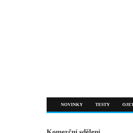
NOVINKY
TESTY
OJE
Komerční sdělení