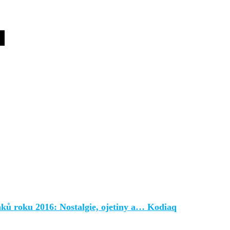
ánků roku 2016: Nostalgie, ojetiny a… Kodiaq