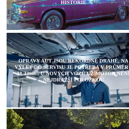
HISTORIE
OPRAVY AUT JSOU REKORDNĚ DRAHÉ, NA
VÝLET DO SERVISU JE POTŘEBA V PRŮMĚR
18 TISÍC. U NOVÝCH VOZŮ UŽ MOTOR NEN
NEJDRAŽŠÍ POLOŽKOU