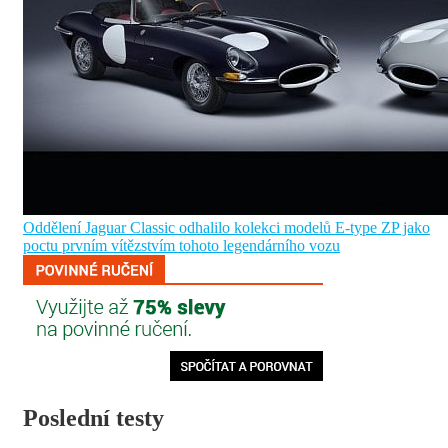
Oddělení Jaguar Classic odhalilo kolekci modelů E-type ZP jako
poctu prvním vítězstvím tohoto legendárního vozu
Poslední testy