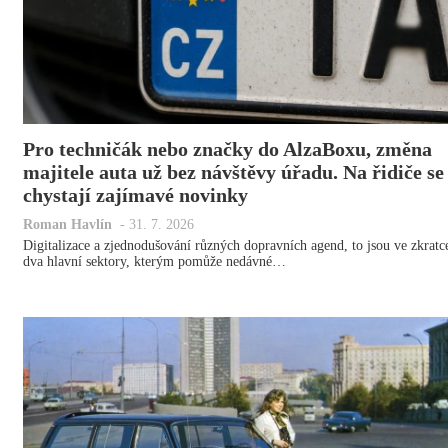
Pro techničák nebo značky do AlzaBoxu, změna
majitele auta už bez návštěvy úřadu. Na řidiče se
chystají zajímavé novinky
Roman Havlín
-
31. 7. 2026
Digitalizace a zjednodušování různých dopravních agend, to jsou ve zkratc
dva hlavní sektory, kterým pomůže nedávné…