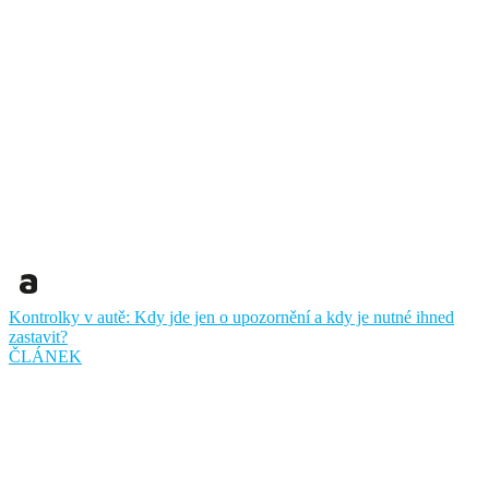
Kontrolky v autě: Kdy jde jen o upozornění a kdy je nutné ihned
zastavit?
ČLÁNEK