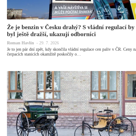
Že je benzin v Česku drahý? S vládní regulací by
byl ještě dražší, ukazují odborníci
Roman Havlín
-
29. 7. 2026
Je to jen pár dní zpět, kdy skončila vládní regulace cen paliv v ČR. Ceny n
čerpacích stanicích okamžitě poskočily o…