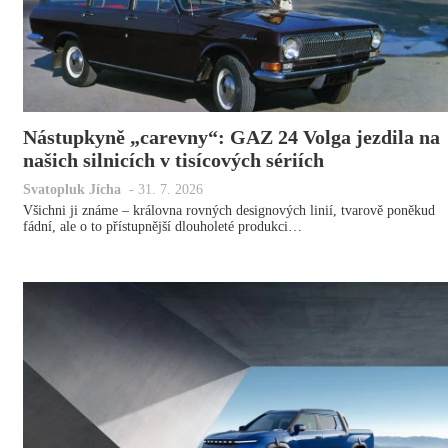
Nástupkyně „carevny“: GAZ 24 Volga jezdila na
našich silnicích v tisícových sériích
Svatopluk Jícha
-
31. 7. 2026
Všichni ji známe – královna rovných designových linií, tvarově poněkud
fádní, ale o to přístupnější dlouholeté produkci…