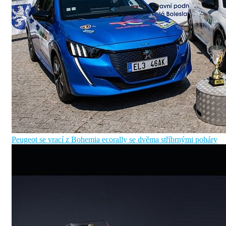
Peugeot se vrací z Bohemia ecorally se dvěma stříbrnými poháry