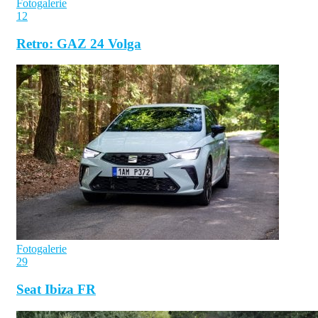
Fotogalerie
12
Retro: GAZ 24 Volga
Fotogalerie
29
Seat Ibiza FR