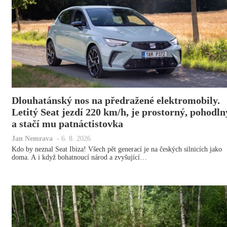
Dlouhatánský nos na předražené elektromobily.
Letitý Seat jezdí 220 km/h, je prostorný, pohodln
a stačí mu patnáctistovka
Jan Nemrava
-
6. 8. 2026
Kdo by neznal Seat Ibiza! Všech pět generací je na českých silnicích jako
doma. A i když bohatnoucí národ a zvyšující…