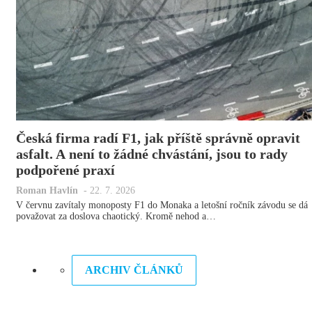
Česká firma radí F1, jak příště správně opravit
asfalt. A není to žádné chvástání, jsou to rady
podpořené praxí
Roman Havlín
-
22. 7. 2026
V červnu zavítaly monoposty F1 do Monaka a letošní ročník závodu se dá
považovat za doslova chaotický. Kromě nehod a…
ARCHIV ČLÁNKŮ