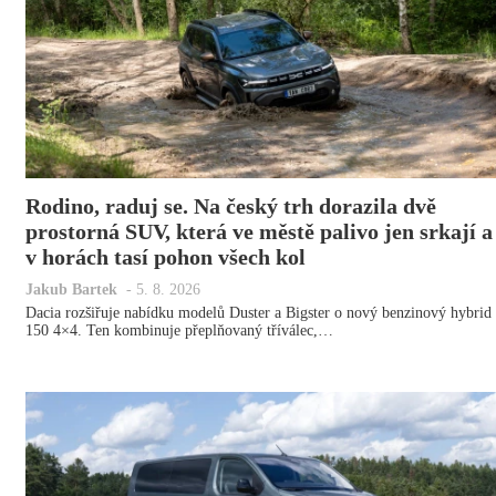
Rodino, raduj se. Na český trh dorazila dvě
prostorná SUV, která ve městě palivo jen srkají a
v horách tasí pohon všech kol
Jakub Bartek
-
5. 8. 2026
Dacia rozšiřuje nabídku modelů Duster a Bigster o nový benzinový hybrid
150 4×4. Ten kombinuje přeplňovaný tříválec,…