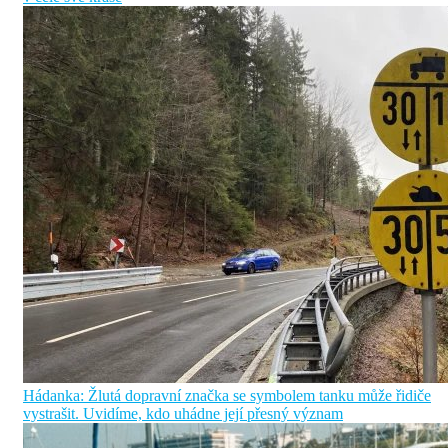
Hádanka: Žlutá dopravní značka se symbolem tanku může řidiče
vystrašit. Uvidíme, kdo uhádne její přesný význam