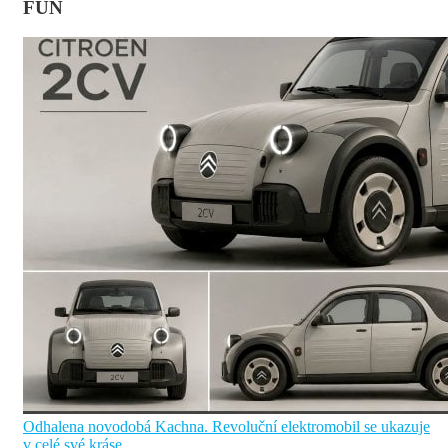
FUN
Odhalena novodobá Kachna. Revoluční elektromobil se ukazuje
v celé své kráse