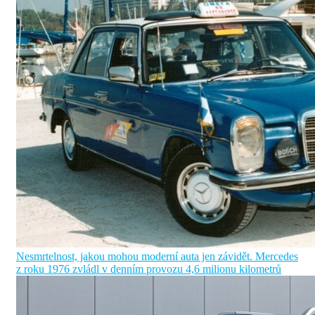
Nesmrtelnost, jakou mohou moderní auta jen závidět. Mercedes
z roku 1976 zvládl v denním provozu 4,6 milionu kilometrů