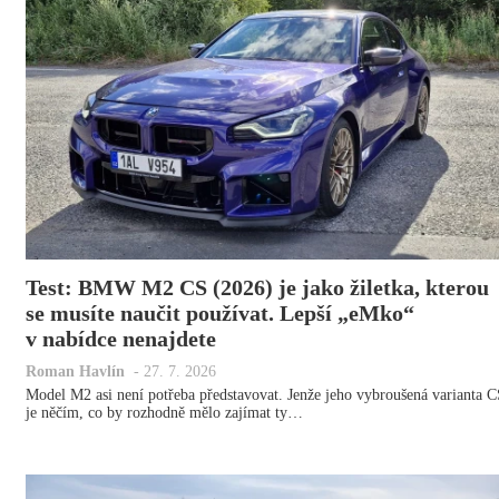
Test: BMW M2 CS (2026) je jako žiletka, kterou
se musíte naučit používat. Lepší „eMko“
v nabídce nenajdete
Roman Havlín
-
27. 7. 2026
Model M2 asi není potřeba představovat. Jenže jeho vybroušená varianta 
je něčím, co by rozhodně mělo zajímat ty…