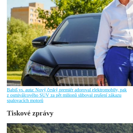
Babiš vs. auta: Nový český premiér adoroval elektromobily, pak
z osmiválcového SUV za pět milionů sliboval zrušení zákazu
spalovacích motorů
Tiskové zprávy