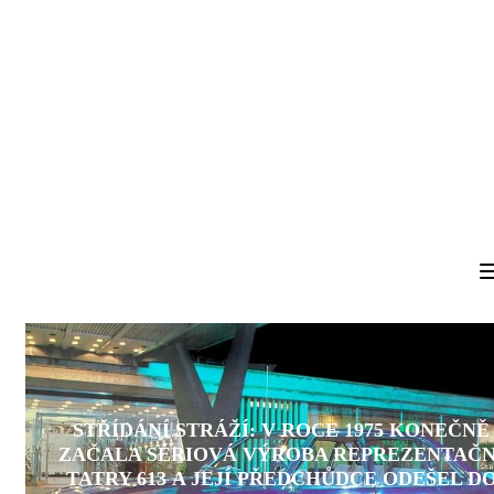
STŘÍDÁNÍ STRÁŽÍ: V ROCE 1975 KONEČNĚ
ZAČALA SÉRIOVÁ VÝROBA REPREZENTAČN
TATRY 613 A JEJÍ PŘEDCHŮDCE ODEŠEL D