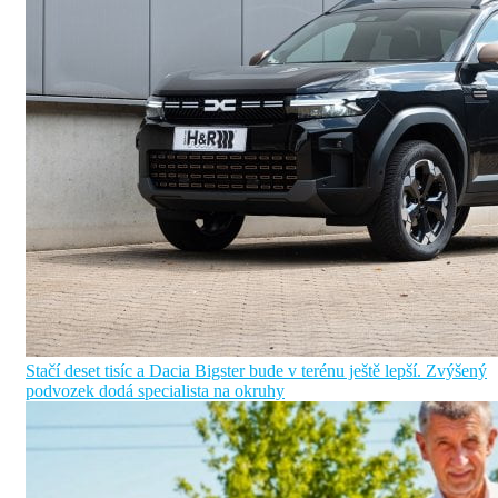
Stačí deset tisíc a Dacia Bigster bude v terénu ještě lepší. Zvýšený
podvozek dodá specialista na okruhy