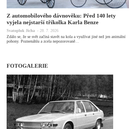
Z automobilového dávnověku: Před 140 lety
vyjela nejstarší tříkolka Karla Benze
Svatopluk Jícha
-
28. 7. 2026
Zdálo se, že se svět začíná stavět na kola a využívat jiné než jen animální
pohony. Poznenáhlu a zcela nepozorovaně…
FOTOGALERIE