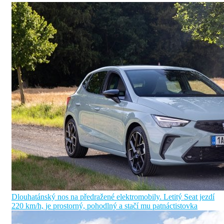
Dlouhatánský nos na předražené elektromobily. Letitý Seat jezdí
220 km/h, je prostorný, pohodlný a stačí mu patnáctistovka