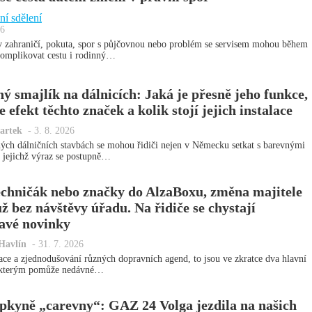
í sdělení
26
 zahraničí, pokuta, spor s půjčovnou nebo problém se servisem mohou během
komplikovat cestu i rodinný…
ý smajlík na dálnicích: Jaká je přesně jeho funkce,
e efekt těchto značek a kolik stojí jejich instalace
artek
-
3. 8. 2026
ých dálničních stavbách se mohou řidiči nejen v Německu setkat s barevnými
, jejichž výraz se postupně…
echničák nebo značky do AlzaBoxu, změna majitele
už bez návštěvy úřadu. Na řidiče se chystají
avé novinky
Havlín
-
31. 7. 2026
zace a zjednodušování různých dopravních agend, to jsou ve zkratce dva hlavní
, kterým pomůže nedávné…
pkyně „carevny“: GAZ 24 Volga jezdila na našich