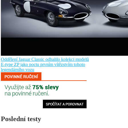
Oddělení Jaguar Classic odhalilo kolekci modelů
E-type ZP jako poctu prvním vítězstvím tohoto
legendárního vozu
Poslední testy