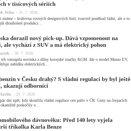
ích v tisícových sériích
uk Jícha
-
31. 7. 2026
ji známe – královna rovných designových linií, tvarově poněkud fádní, ale o to
ější dlouholeté produkci…
ska dorazil nový pick-up. Dává vzpomenout na
ii, ale vychází z SUV a má elektrický pohon
artek
-
30. 7. 2026
 trh vstoupila novinka z dílny korejské značky KGM. Jde o model Musso EV,
zšiřuje nabídku elektrických…
 benzin v Česku drahý? S vládní regulací by byl ještě
í, ukazují odborníci
Havlín
-
29. 7. 2026
 pár dní zpět, kdy skončila vládní regulace cen paliv v ČR. Ceny na čerpacích
h okamžitě poskočily o…
omobilového dávnověku: Před 140 lety vyjela
arší tříkolka Karla Benze