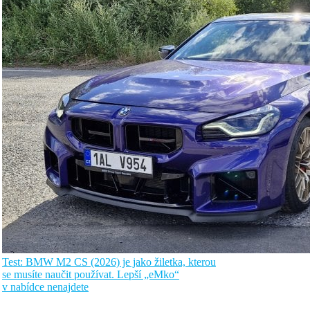
Test: BMW M2 CS (2026) je jako žiletka, kterou
se musíte naučit používat. Lepší „eMko“
v nabídce nenajdete