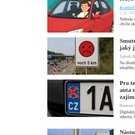
Komerčn
3. 8. 20
Nehoda v
chvíle z
Smutn
jaký j
Jakub B
Na dlouh
smajlíky
Pro t
auta 
zajím
Roman 
Digitali
sektory
Nástu