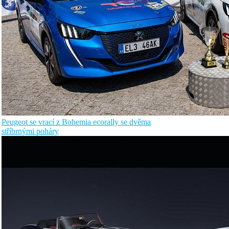
Peugeot se vrací z Bohemia ecorally se dvěma
stříbrnými poháry