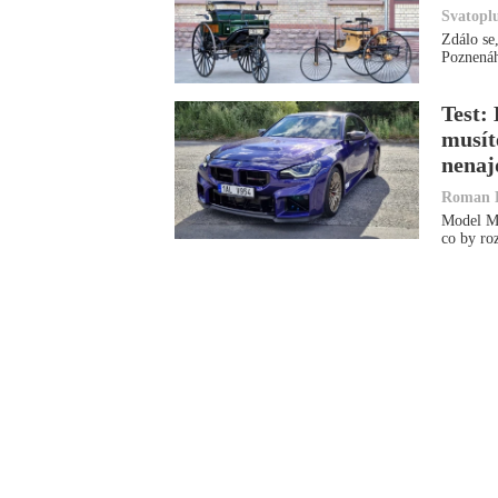
Svatopl
Zdálo se,
Poznenáh
Test:
musít
nenaj
Roman 
Model M2
co by ro