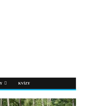
PY
KVÍZY