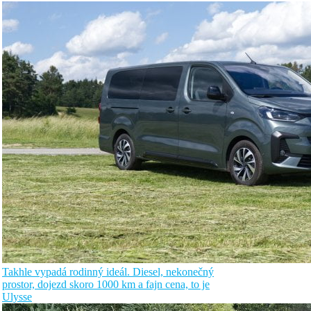
Takhle vypadá rodinný ideál. Diesel, nekonečný
prostor, dojezd skoro 1000 km a fajn cena, to je
Ulysse