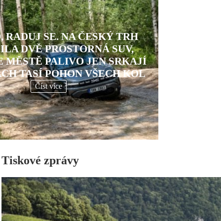
, RADUJ SE. NA ČESKÝ TRH
ILA DVĚ PROSTORNÁ SUV,
 MĚSTĚ PALIVO JEN SRKAJÍ
ÁCH TASÍ POHON VŠECH KOL
Číst více
Tiskové zprávy