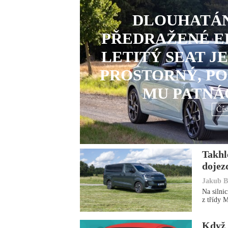
DLOUHATÁN
PŘEDRAŽENÉ E
LETITÝ SEAT JE
PROSTORNÝ, PO
MU PATNÁ
Čís
Takhl
dojez
Jakub B
Na silnic
z třídy 
Když 