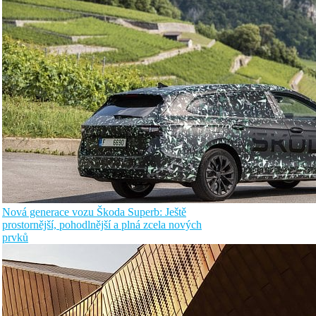
Nová generace vozu Škoda Superb: Ještě
prostornější, pohodlnější a plná zcela nových
prvků