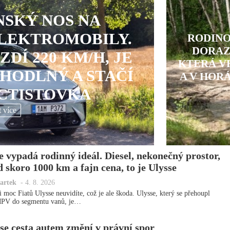
SKÝ NOS NA
LEKTROMOBILY.
RODINO
DORAZ
ZDÍ 220 KM/H, JE
KTERÁ VE
HODLNÝ A STAČÍ
A V HOR
CTISTOVKA
t více
e vypadá rodinný ideál. Diesel, nekonečný prostor,
d skoro 1000 km a fajn cena, to je Ulysse
artek
-
4. 8. 2026
i moc Fiatů Ulysse neuvidíte, což je ale škoda. Ulysse, který se přehoupl
MPV do segmentu vanů, je…
se cesta autem změní v právní spor