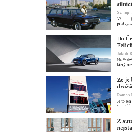
silnic
Svatopl
Všichni 
přístupn
Do Če
Felic
Jakub B
Na český
který ro
Že je
dražš
Roman 
Je to jen
stanicíc
Z aut
nejst