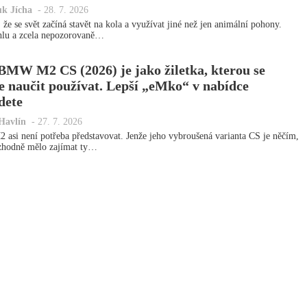
uk Jícha
-
28. 7. 2026
 že se svět začíná stavět na kola a využívat jiné než jen animální pohony.
lu a zcela nepozorovaně…
 BMW M2 CS (2026) je jako žiletka, kterou se
e naučit používat. Lepší „eMko“ v nabídce
dete
Havlín
-
27. 7. 2026
 asi není potřeba představovat. Jenže jeho vybroušená varianta CS je něčím,
zhodně mělo zajímat ty…